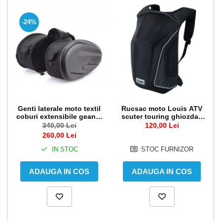
Genti rezervor Shad
Genti soft Shad
-24%
Genti TERRA Shad
Kituri complete TERRA Shad
Kituri de prindere Shad
Top Case Shad
Rucsacuri & Genti
Genti
Genti laterale moto textil
Rucsac moto Louis ATV
Rucsac
coburi extensibile geanta
scuter touring ghiozdan
bagaj
geanta spate
Suporti prindere cutii/genti
340,00 Lei
120,00 Lei
260,00 Lei
Cutii / Genti
IN STOC
STOC FURNIZOR
Antifurt
Chingi / Plase bagaj
ADAUGA IN COS
ADAUGA IN COS
Lama zapada
Prelata moto/atv/snow
Remorci & Trolii