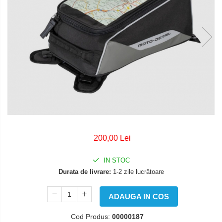
CAMERA
Cizme
ATELIER
&
Geci
SERVICE
ELECTRICA
Manusi
&
Ochelari
LUMINI
FRANA
Pantaloni
TRANSMISIE
Tricou/Pantaloni termici
Tricouri
Echipament Impermeabil
Accesorii echipamente
Protectii Corp
200,00 Lei
Brauri
IN STOC
Cagule
Durata de livrare:
1-2 zile lucrătoare
Protectii Coloana
Protectii Corp
ADAUGA IN COS
Protectii Gat
Protectii Maini
Cod Produs:
00000187