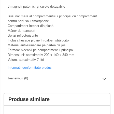
Genti & Bagaje
3 magneți puternici și curele detașabile
Borsete
Buzunar mare al compartimentului principal cu compartiment
Geanta furca
pentru hărți sau smartphone
Geanta ghidon
Compartiment interior din plasă
Mâner de transport
Geanta rezervor
Benzi reflectorizante
Geanta spate
Inclusa husade ploaie în galben strălucitor
Genti laterale
Material anti-alunecare pe partea de jos
Fermoar blocabil pe compartimentul principal.
Genti picior
Dimensiuni: aproximativ 200 x 140 x 340 mm
Top case
Volum: aproximativ 7 litri
Accesorii
Informatii conformitate produs
Top case
Review-uri
(0)
Cutii / Genti SHAD
Accesorii cutii Shad
Cutii aluminiu Shad
Produse similare
Cutii capace colorate
Cutii laterale Shad