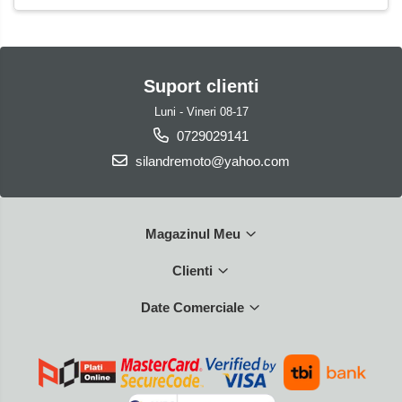
Accesorii
Carlige & Suporti
Remorci & Utile
Suport clienti
Trolii & Suporti
Luni - Vineri 08-17
Suporti ATV & UTV
0729029141
Suporti telefon & Audio
silandremoto@yahoo.com
Evacuari universale
Evacuări Mivv
Evacuări G.P.R.
Magazinul Meu
Evacuări Storm
Clienti
Evacuari FMF
Date Comerciale
Evacuari HLP
Accesorii
Banda termica
Evacuare completa