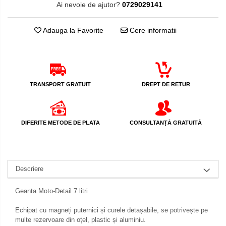
Ai nevoie de ajutor?
0729029141
Protectii Picioare
Imbracaminte Casual
Adauga la Favorite
Cere informatii
Borsete
Cadou personalizat
Curele
Haine
TRANSPORT GRATUIT
DREPT DE RETUR
Ochelari de soare
Sepci
Vesta
DIFERITE METODE DE PLATA
CONSULTANȚĂ GRATUITĂ
Echipament Dama
Camasi dama
Geci dama
Descriere
Incaltaminte dama
Manusi dama
Geanta Moto-Detail 7 litri
Pantaloni dama
Echipat cu magneți puternici și curele detașabile, se potrivește pe
Intercom
multe rezervoare din oțel, plastic și aluminiu.