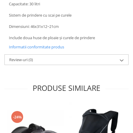
Capacitate: 30 litri
Kit abtibilde
Rezervor / Buson rezervor
Protectie Rezervor
Robinet benzina
Sistem de prindere cu scai pe curele
Accesorii puig
Soc
Dimensiuni: 46x31x12~21cm
Bascula
Sonda benzina
Include doua huse de ploaie și curele de prindere
Vacum benzina
Cricuri
Sistem lubrifiere motor
Informatii conformitate produs
Directie
Buson
Bieleta
Review-uri
(0)
Pompa ulei
Pivoti
Sistem pornire
Set cap de bara
Capac pornire
Parbriz
PRODUSE SIMILARE
Cuplaj rac
Pedale
Rac pornire
Pedale pornire
Semiluna pornire
Pedale schimbator
Sistem racire motor
Plasticuri Enduro/Mx
-24%
Angrenaj pompa apa
Protectii cadru / motor
Capac racire motor