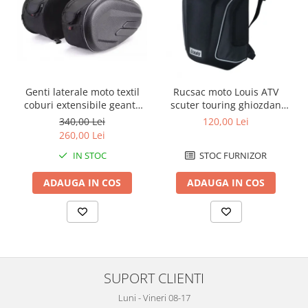
Protectii Polisport
Kit pompa apa
Rezervor
Radiator
Rulmenti ghidon
Semering pompa apa
Senzor
Kit rulmenti ghidon
Suruburi si capace motor
Scarite
Genti laterale moto textil
Rucsac moto Louis ATV
Suport pasager PUIG
coburi extensibile geanta
scuter touring ghiozdan
bagaj
geanta spate
340,00 Lei
120,00 Lei
Suport/Suruburi/Piulite/Cleme
260,00 Lei
IN STOC
STOC FURNIZOR
ADAUGA IN COS
ADAUGA IN COS
SUPORT CLIENTI
Luni - Vineri 08-17