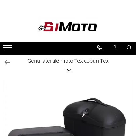
Toate Produsele
MOTOCICLETE & ATV
ECHIPAMENTE
Echipament Strada
Casti
Genti laterale moto Tex coburi Tex
Camasi
Tex
Cizme & Ghete
Geci
Manusi
Ochelari
Pantaloni
Veste
Echipament Cross & ATV
Casti