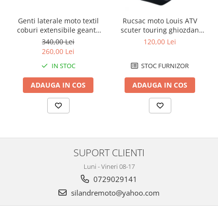
Cutii laterale Shad
Genti rezervor Shad
Genti laterale moto textil
Rucsac moto Louis ATV
Genti soft Shad
coburi extensibile geanta
scuter touring ghiozdan
bagaj
geanta spate
340,00 Lei
120,00 Lei
Genti TERRA Shad
260,00 Lei
Kituri complete TERRA Shad
IN STOC
STOC FURNIZOR
Kituri de prindere Shad
Top Case Shad
ADAUGA IN COS
ADAUGA IN COS
Rucsacuri & Genti
Genti
Rucsac
Suporti prindere cutii/genti
Cutii / Genti
SUPORT CLIENTI
Antifurt
Luni - Vineri 08-17
Chingi / Plase bagaj
0729029141
silandremoto@yahoo.com
Lama zapada
Prelata moto/atv/snow