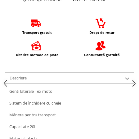
Protectii Picioare
Imbracaminte Casual
Borsete
Cadou personalizat
Transport gratuit
Drept de retur
Curele
Haine
Ochelari de soare
Diferite metode de plata
Consultanță gratuită
Sepci
Vesta
Descriere
Echipament Dama
Camasi dama
Genti laterale Tex moto
Geci dama
Sistem de închidere cu cheie
Incaltaminte dama
Manusi dama
Mânere pentru transport
Pantaloni dama
Capacitate 20L
Intercom
Material: plastic
TRANSPORT & DEPOZITARE