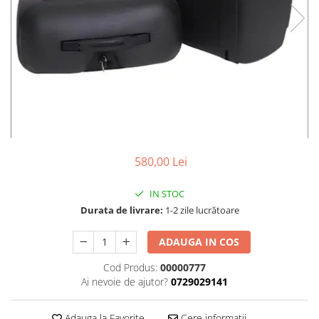
Cizme
Geci
Manusi
Ochelari
Pantaloni
Tricou/Pantaloni termici
Tricouri
Veste airbag
Echipament Impermeabil
580,00 Lei
Accesorii echipamente
IN STOC
Protectii Corp
Durata de livrare:
1-2 zile lucrătoare
Brauri
Cagule
ADAUGA IN COS
Protectii Coloana
Cod Produs:
00000777
Protectii Corp
Ai nevoie de ajutor?
0729029141
Protectii Gat
Protectii Maini
Adauga la Favorite
Cere informatii