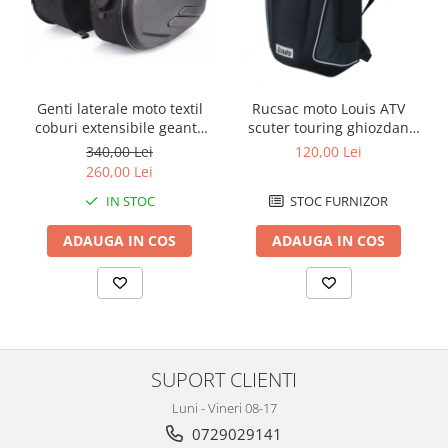
Protectii Polisport
Kit pompa apa
Rezervor
Radiator
Rulmenti ghidon
Semering pompa apa
Senzor
Kit rulmenti ghidon
Genti laterale moto textil
Rucsac moto Louis ATV
Suruburi si capace motor
Scarite
coburi extensibile geanta
scuter touring ghiozdan
bagaj
geanta spate
Suport/Suruburi/Piulite/Cleme
340,00 Lei
120,00 Lei
260,00 Lei
IN STOC
STOC FURNIZOR
ADAUGA IN COS
ADAUGA IN COS
SUPORT CLIENTI
Luni - Vineri 08-17
0729029141