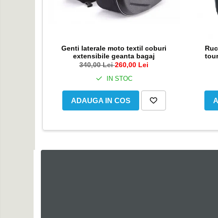
Intercom
Genti & Bagaje
Borsete
Geanta furca
Genti laterale moto textil coburi
Ruc
extensibile geanta bagaj
tou
Geanta ghidon
340,00 Lei
260,00 Lei
Geanta rezervor
IN STOC
Geanta spate
Genti laterale
ADAUGA IN COS
A
Genti picior
Top case
Accesorii
Top case
Cutii / Genti SHAD
Accesorii cutii Shad
Cutii aluminiu Shad
Cutii ATV Shad