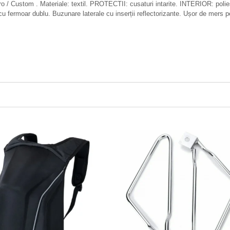
nduro / Custom . Materiale: textil. PROTECTII: cusaturi intarite. INTERIOR: p
 fermoar dublu. Buzunare laterale cu inserții reflectorizante. Ușor de mers p