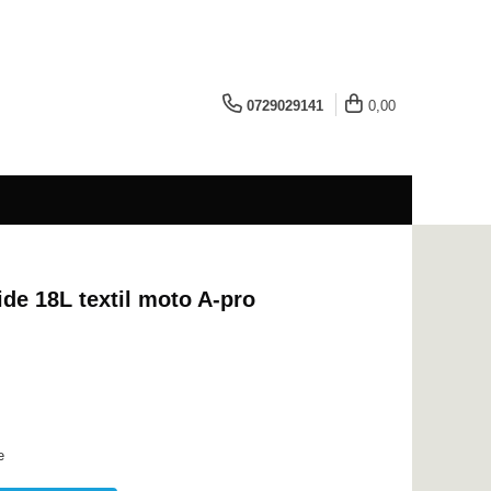
0729029141
0,00
ide 18L textil moto A-pro
e