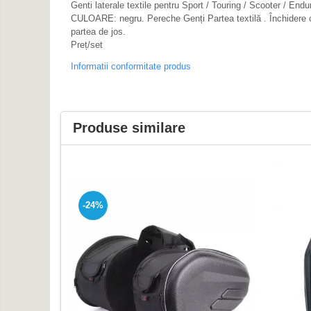
Genti laterale textile pentru Sport / Touring / Scooter / E
Protectii Maini
CULOARE: negru. Pereche Genți Partea textilă . Închidere cu
Protectii Picioare
partea de jos.
Preț/set
Imbracaminte Casual
Informatii conformitate produs
Borsete
Cadou personalizat
Curele
Haine
Produse similare
Ochelari de soare
Sepci
Vesta
Echipament Dama
-24%
Camasi dama
Geci dama
Incaltaminte dama
Manusi dama
Pantaloni dama