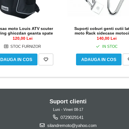
sac moto Louis ATV scuter
Suporți coburi genti cutii la
ring ghiozdan geanta spate
moto Rack sidecase motoci
120,00 Lei
140,00 Lei
STOC FURNIZOR
IN STOC
DAUGA IN COS
ADAUGA IN COS
Suport clienti
Luni - Vineri 08-17
0729029141
silandremoto@yahoo.com