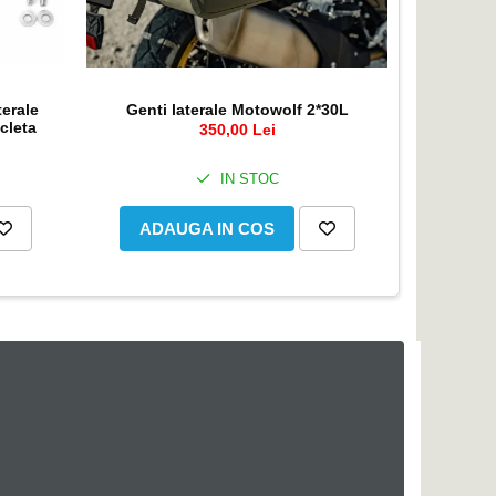
terale
Genti laterale Motowolf 2*30L
Supor
cleta
350,00 Lei
IN STOC
ADAUGA IN COS
ADA