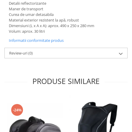
Detalii reflectorizante
Kit abtibilde
Rezervor / Buson rezervor
Maner de transport
Protectie Rezervor
Curea de umar detasabila
Robinet benzina
Material exterior rezistent la apă, robust
Accesorii puig
Soc
Dimensiuni (L x A x A): aprox. 490 x 250 x 280 mm
Bascula
Sonda benzina
Volum: aprox. 30 litri
Vacum benzina
Cricuri
Informatii conformitate produs
Sistem lubrifiere motor
Directie
Review-uri
(0)
Buson
Bieleta
Pompa ulei
Pivoti
Sistem pornire
Set cap de bara
PRODUSE SIMILARE
Capac pornire
Parbriz
Cuplaj rac
Pedale
Rac pornire
Pedale pornire
Semiluna pornire
Pedale schimbator
Sistem racire motor
-24%
Plasticuri Enduro/Mx
Angrenaj pompa apa
Protectii cadru / motor
Capac racire motor