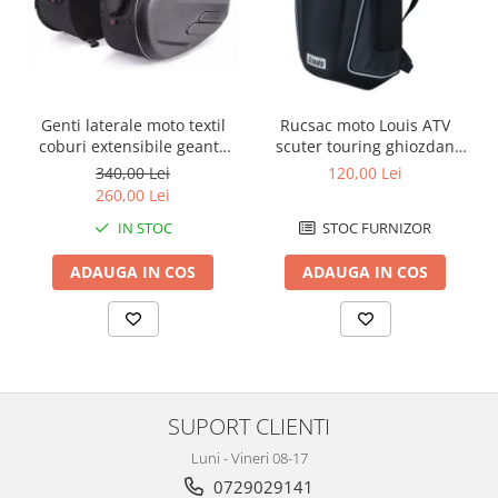
Protectii Polisport
Kit pompa apa
Rezervor
Radiator
Rulmenti ghidon
Semering pompa apa
Senzor
Kit rulmenti ghidon
Suruburi si capace motor
Genti laterale moto textil
Rucsac moto Louis ATV
Scarite
coburi extensibile geanta
scuter touring ghiozdan
Suport pasager PUIG
bagaj
geanta spate
340,00 Lei
120,00 Lei
260,00 Lei
Suport/Suruburi/Piulite/Cleme
IN STOC
STOC FURNIZOR
ADAUGA IN COS
ADAUGA IN COS
SUPORT CLIENTI
Luni - Vineri 08-17
0729029141