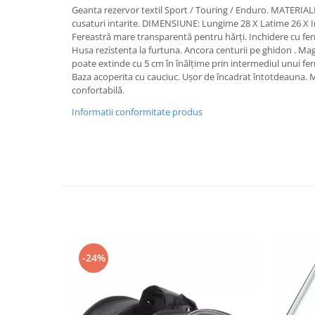
Geanta rezervor textil Sport / Touring / Enduro. MATERIALE:
Imbracaminte Casual
cusaturi intarite. DIMENSIUNE: Lungime 28 X Latime 26 X In
Borsete
Fereastră mare transparentă pentru hărți. Inchidere cu fe
Husa rezistenta la furtuna. Ancora centurii pe ghidon . Magn
Cadou personalizat
poate extinde cu 5 cm în înălțime prin intermediul unui fer
Curele
Baza acoperita cu cauciuc. Ușor de încadrat întotdeauna. 
Haine
confortabilă.
Ochelari de soare
Informatii conformitate produs
Sepci
Vesta
Echipament Dama
Camasi dama
Geci dama
Incaltaminte dama
Manusi dama
Pantaloni dama
-24%
Intercom
TRANSPORT & DEPOZITARE
Genti & Bagaje