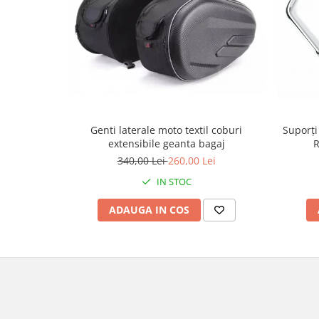
Borsete
Geanta furca
Geanta ghidon
Geanta rezervor
Geanta spate
Genti laterale
Genti laterale moto textil coburi
Suporți
Genti picior
extensibile geanta bagaj
R
Top case
340,00 Lei
260,00 Lei
Accesorii
IN STOC
Top case
ADAUGA IN COS
Cutii / Genti SHAD
Accesorii cutii Shad
Cutii aluminiu Shad
Cutii ATV Shad
Cutii capace colorate
Cutii laterale Shad