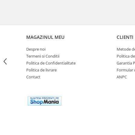
Genti rezervor Shad
Genti soft Shad
Genti TERRA Shad
Kituri complete TERRA Shad
Kituri de prindere Shad
MAGAZINUL MEU
CLIENTI
Top Case Shad
Despre noi
Metode de
Rucsacuri & Genti
Termeni si Conditii
Politica d
Genti
Politica de Confidentialitate
Garantia 
Rucsac
Politica de livrare
Formular 
Suporti prindere cutii/genti
Contact
ANPC
Cutii / Genti
Antifurt
Chingi / Plase bagaj
Lama zapada
Prelata moto/atv/snow
Remorci & Trolii