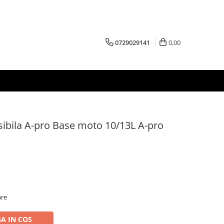
0729029141
0,00
sibila A-pro Base moto 10/13L A-pro
are
A IN COS