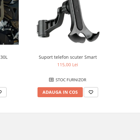
Geanta
*30L
Suport telefon scuter Smart
115,00 Lei
STOC FURNIZOR
AD
ADAUGA IN COS