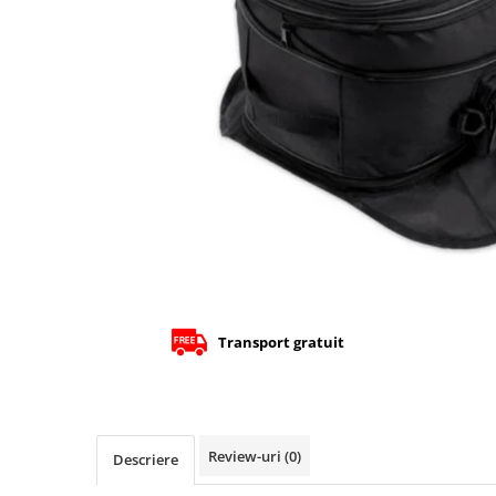
Cizme
Geci
Manusi
Ochelari
Pantaloni
Tricou/Pantaloni termici
Tricouri
Echipament Impermeabil
Accesorii echipamente
Protectii Corp
Brauri
Cagule
Transport gratuit
Protectii Coloana
Protectii Corp
Protectii Gat
Protectii Maini
Review-uri
(0)
Descriere
Protectii Picioare