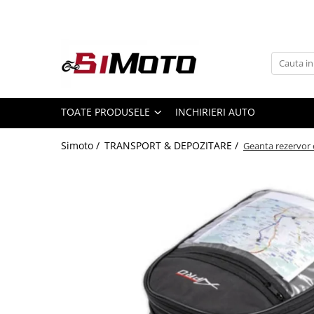
Toate Produsele
MOTOCICLETE & ATV
ECHIPAMENTE
Echipament Strada
TOATE PRODUSELE
INCHIRIERI AUTO
Casti
Simoto /
TRANSPORT & DEPOZITARE /
Geanta rezervor 
Camasi
Cizme & Ghete
Geci
Manusi
Ochelari
Pantaloni
Veste
Echipament Cross & ATV
Casti