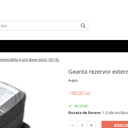
extensibila A-pro Base moto 10/13L
Geanta rezervor exten
A-pro
180,00 Lei
IN STOC
Durata de livrare:
1-2 zile lucrăto
ADAUG