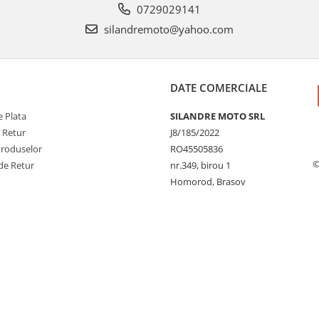
0729029141
silandremoto@yahoo.com
DATE COMERCIALE
 Plata
SILANDRE MOTO SRL
e Retur
J8/185/2022
Produselor
RO45505836
©
de Retur
nr.349, birou 1
Homorod, Brasov