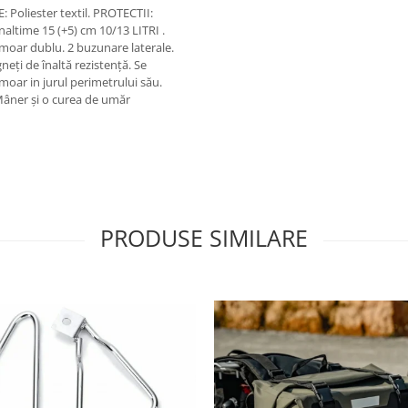
 Poliester textil. PROTECTII:
altime 15 (+5) cm 10/13 LITRI .
rmoar dublu. 2 buzunare laterale.
eți de înaltă rezistență. Se
moar in jurul perimetrului său.
Mâner și o curea de umăr
PRODUSE SIMILARE