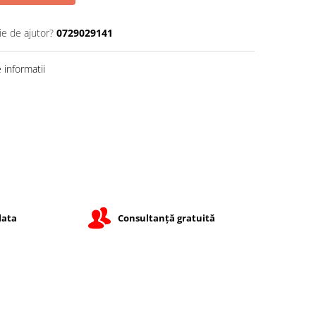
ie de ajutor?
0729029141
informatii
lata
Consultanță gratuită