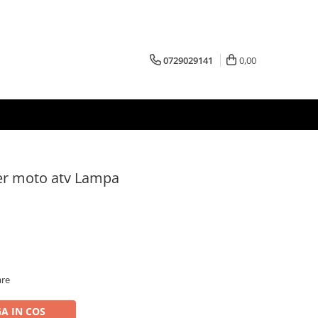
0729029141
0,00
er moto atv Lampa
are
A IN COS