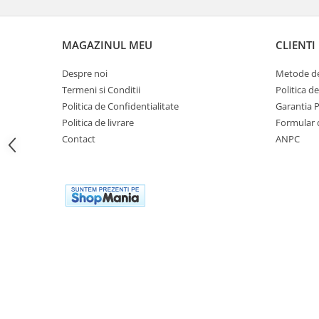
Cutii laterale Shad
Genti rezervor Shad
Genti soft Shad
MAGAZINUL MEU
CLIENTI
Genti TERRA Shad
Despre noi
Metode de
Kituri complete TERRA Shad
Termeni si Conditii
Politica d
Kituri de prindere Shad
Politica de Confidentialitate
Garantia 
Top Case Shad
Politica de livrare
Formular 
Rucsacuri & Genti
Contact
ANPC
Genti
Rucsac
Suporti prindere cutii/genti
Cutii / Genti
Antifurt
Chingi / Plase bagaj
Lama zapada
Prelata moto/atv/snow