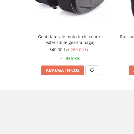
Genti & Bagaje
Borsete
Geanta furca
Geanta ghidon
Genti laterale moto textil coburi
Rucsac
Geanta rezervor
extensibile geanta bagaj
Geanta spate
340,00 Lei
260,00 Lei
Genti laterale
IN STOC
Genti picior
ADAUGA IN COS
Top case
Accesorii
Top case
Cutii / Genti SHAD
Accesorii cutii Shad
Cutii aluminiu Shad
Cutii ATV Shad
Cutii capace colorate