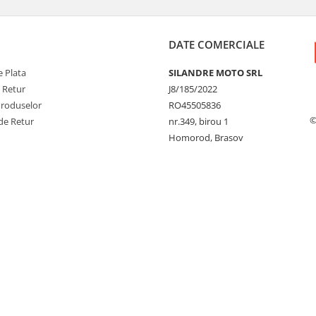
DATE COMERCIALE
 Plata
SILANDRE MOTO SRL
e Retur
J8/185/2022
Produselor
RO45505836
©
de Retur
nr.349, birou 1
Homorod, Brasov