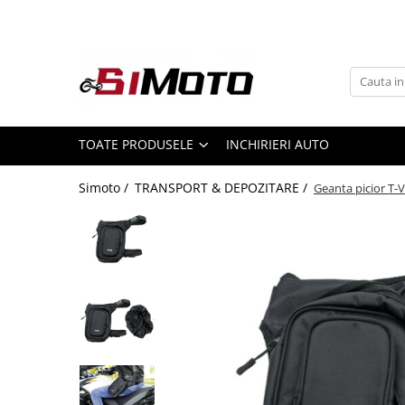
Toate Produsele
MOTOCICLETE & ATV
ECHIPAMENTE
Echipament Strada
TOATE PRODUSELE
INCHIRIERI AUTO
Casti
Simoto /
TRANSPORT & DEPOZITARE /
Geanta picior T-
Camasi
Cizme & Ghete
Geci
Manusi
Ochelari
Pantaloni
Veste
Echipament Cross & ATV
Casti