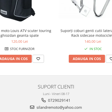
 moto Louis ATV scuter touring
Suporți coburi genti cutii late
ghiozdan geanta spate
Rack sidecase motocicle
120,00 Lei
140,00 Lei
STOC FURNIZOR
IN STOC
ADAUGA IN COS
ADAUGA IN COS
SUPORT CLIENTI
Luni - Vineri 08-17
0729029141
silandremoto@yahoo.com