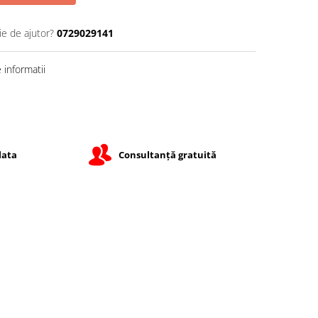
ie de ajutor?
0729029141
informatii
lata
Consultanță gratuită