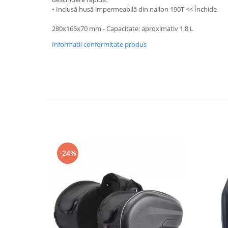
Protectii Picioare
• Inclusă husă impermeabilă din nailon 190T << Închide
Imbracaminte Casual
280x165x70 mm - Capacitate: aproximativ 1,8 L
Borsete
Informatii conformitate produs
Cadou personalizat
Curele
Haine
Ochelari de soare
Sepci
Vesta
Echipament Dama
Camasi dama
-24%
Geci dama
Incaltaminte dama
Manusi dama
Pantaloni dama
Intercom
TRANSPORT & DEPOZITARE