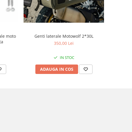
Supo
rale moto
Genti laterale Motowolf 2*30L
ta
350,00 Lei
IN STOC
AD
ADAUGA IN COS