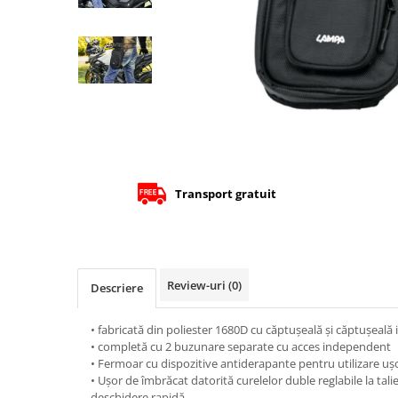
Cizme
Geci
Manusi
Ochelari
Pantaloni
Tricou/Pantaloni termici
Tricouri
Veste airbag
Echipament Impermeabil
Transport gratuit
Accesorii echipamente
Protectii Corp
Brauri
Review-uri
(0)
Descriere
Cagule
Protectii Coloana
• fabricată din poliester 1680D cu căptușeală și căptușeală 
Protectii Corp
• completă cu 2 buzunare separate cu acces independent
• Fermoar cu dispozitive antiderapante pentru utilizare ușo
Protectii Gat
• Ușor de îmbrăcat datorită curelelor duble reglabile la talie
Protectii Maini
deschidere rapidă.