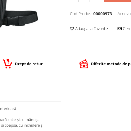
Cod Produs:
00000973
Ai nevo
Adauga la Favorite
Cere 
Drept de retur
Diferite metode de p
interioară
ară chiar și cu mănuși.
 și coapsă, cu închidere și