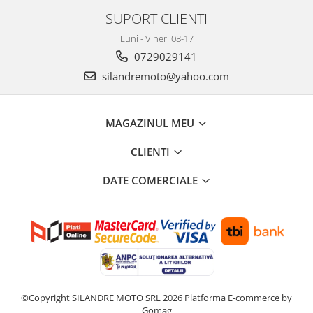
Kit pompa apa
SUPORT CLIENTI
Protectii Polisport
Radiator
Rezervor
Luni - Vineri 08-17
Semering pompa apa
0729029141
Rulmenti ghidon
Senzor
silandremoto@yahoo.com
Suruburi si capace motor
Kit rulmenti ghidon
Scarite
Suport pasager PUIG
MAGAZINUL MEU
Suport/Suruburi/Piulite/Cleme
CLIENTI
DATE COMERCIALE
©Copyright SILANDRE MOTO SRL 2026
Platforma E-commerce by
Gomag