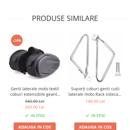
Protectii Polisport
Kit pompa apa
Rezervor
Radiator
PRODUSE SIMILARE
Rulmenti ghidon
Semering pompa apa
Senzor
Kit rulmenti ghidon
Suruburi si capace motor
Scarite
-24%
Suport/Suruburi/Piulite/Cleme
Genti laterale moto textil
Suporți coburi genti cutii
coburi extensibile geanta
laterale moto Rack sidecase
bagaj
motocicleta
340,00 Lei
140,00 Lei
260,00 Lei
IN STOC
IN STOC
ADAUGA IN COS
ADAUGA IN COS