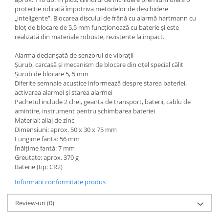
protecție ridicată împotriva metodelor de deschidere
Kit abtibilde
Rezervor / Buson rezervor
„inteligente”. Blocarea discului de frână cu alarmă hartmann cu
Protectie Rezervor
Robinet benzina
bloț de blocare de 5,5 mm funcționează cu baterie și este
Accesorii puig
realizată din materiale robuste, rezistente la impact.
Soc
Bascula
Sonda benzina
Alarma declanșată de senzorul de vibrații
Vacum benzina
Șurub, carcasă și mecanism de blocare din oțel special călit
Cricuri
Șurub de blocare 5, 5 mm
Sistem lubrifiere motor
Directie
Diferite semnale acustice informează despre starea bateriei,
Buson
activarea alarmei și starea alarmei
Bieleta
Pachetul include 2 chei, geanta de transport, baterii, cablu de
Pompa ulei
Pivoti
amintire, instrument pentru schimbarea bateriei
Sistem pornire
Material: aliaj de zinc
Set cap de bara
Dimensiuni: aprox. 50 x 30 x 75 mm
Capac pornire
Parbriz
Lungime fanta: 56 mm
Cuplaj rac
Înălțime fantă: 7 mm
Pedale
Rac pornire
Greutate: aprox. 370 g
Pedale pornire
Baterie (tip: CR2)
Semiluna pornire
Pedale schimbator
Informatii conformitate produs
Sistem racire motor
Plasticuri Enduro/Mx
Angrenaj pompa apa
Review-uri
(0)
Protectii cadru / motor
Capac racire motor