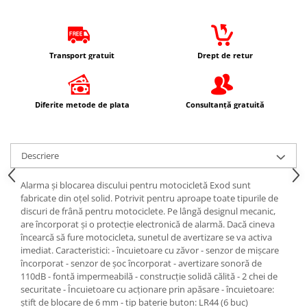
Prelata moto/atv/snow
Cadou personalizat
Electromotoare
Prezoane/Suruburi
Ax roata Puig
Remorci & Trolii
Curele
Faruri
Set motor / chiuloase
Butuc roata
Accesorii
Haine
Jante
Incarcatoare baterie
Chiuloasa
Transport gratuit
Drept de retur
Carlige & Suporti
Ochelari de soare
Piulita roata
Set motor
Incarcator telefon
Remorci & Utile
Sepci
Roti complete
Set motor + chiuloase
Proiectoare
Trolii & Suporti
Vesta
Rulmenti roata
Diferite metode de plata
Consultanță gratuită
Sistem alimentare cu combustibil
Suporti ATV & UTV
Echipament Dama
Protectie far
Spite
Carburator complet
Suporti telefon & Audio
Camasi dama
Sigurante
Suspensie
Conector alimentare combustibil
Geci dama
Descriere
Stop spate/iluminat numar
Aerisitoare telescoape
Cui ponto
Incaltaminte dama
Amortizoare fata
Flansa admisie
Alarma și blocarea discului pentru motocicletă Exod sunt
Manusi dama
Amortizoare spate
fabricate din oțel solid. Potrivit pentru aproape toate tipurile de
Furtun benzina
Pantaloni dama
discuri de frână pentru motociclete. Pe lângă designul mecanic,
Protectii telescoape
Jigler
are încorporat și o protecție electronică de alarmă. Dacă cineva
Intercom
Semeringuri amortizore /
Kit reparatie
încearcă să fure motocicleta, sunetul de avertizare se va activa
telescoape
imediat. Caracteristici: - încuietoare cu zăvor - senzor de mișcare
Membrana carburator
încorporat - senzor de șoc încorporat - avertizare sonoră de
Abtibilde
Muzicuta
110dB - fontă impermeabilă - construcție solidă călită - 2 chei de
Abtibilde / Stickere
Plutitor
securitate - Încuietoare cu acționare prin apăsare - încuietoare:
știft de blocare de 6 mm - tip baterie buton: LR44 (6 buc)
Banda ornament janta
Pompa benzina