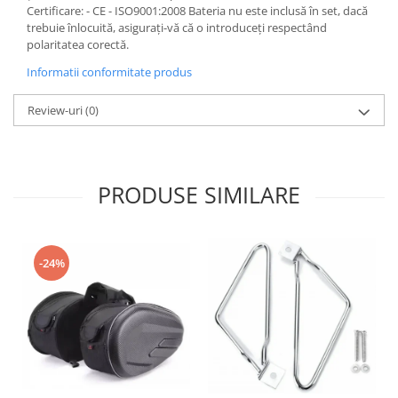
Certificare: - CE - ISO9001:2008 Bateria nu este inclusă în set, dacă
Kit abtibilde
Rezervor / Buson rezervor
trebuie înlocuită, asigurați-vă că o introduceți respectând
Protectie Rezervor
polaritatea corectă.
Robinet benzina
Accesorii puig
Soc
Informatii conformitate produs
Bascula
Sonda benzina
Review-uri
(0)
Vacum benzina
Cricuri
Sistem lubrifiere motor
Directie
Buson
Bieleta
PRODUSE SIMILARE
Pompa ulei
Pivoti
Sistem pornire
Set cap de bara
Capac pornire
Parbriz
Cuplaj rac
-24%
Pedale
Rac pornire
Pedale pornire
Semiluna pornire
Pedale schimbator
Sistem racire motor
Plasticuri Enduro/Mx
Angrenaj pompa apa
Protectii cadru / motor
Capac racire motor