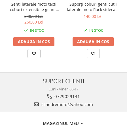
Protectii Polisport
Kit pompa apa
Genti laterale moto textil
Suporți coburi genti cutii
Rezervor
coburi extensibile geanta
laterale moto Rack sidecase
Radiator
bagaj
motocicleta
340,00 Lei
140,00 Lei
Rulmenti ghidon
Semering pompa apa
260,00 Lei
Senzor
Kit rulmenti ghidon
IN STOC
IN STOC
Suruburi si capace motor
Scarite
ADAUGA IN COS
ADAUGA IN COS
Suport/Suruburi/Piulite/Cleme
SUPORT CLIENTI
Luni - Vineri 08-17
0729029141
silandremoto@yahoo.com
MAGAZINUL MEU