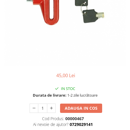
Cizme
Geci
Manusi
Ochelari
Pantaloni
Tricou/Pantaloni termici
Tricouri
Veste airbag
Echipament Impermeabil
Accesorii echipamente
45,00 Lei
Protectii Corp
IN STOC
Brauri
Durata de livrare:
1-2 zile lucrătoare
Cagule
Protectii Coloana
ADAUGA IN COS
Protectii Corp
Cod Produs:
00000467
Protectii Gat
Ai nevoie de ajutor?
0729029141
Protectii Maini