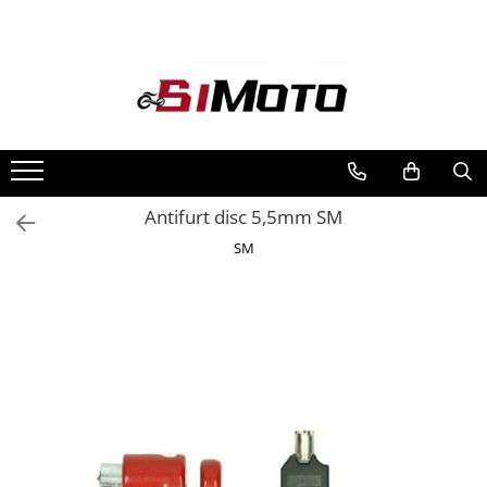
Toate Produsele
MOTOCICLETE & ATV
ECHIPAMENTE
Echipament Strada
Casti
Antifurt disc 5,5mm SM
Camasi
SM
Cizme & Ghete
Geci
Manusi
Ochelari
Pantaloni
Veste
Echipament Cross & ATV
Casti