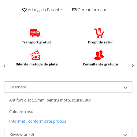
Protectii Picioare
Adauga la Favorite
Cere informatii
Imbracaminte Casual
Borsete
Cadou personalizat
Curele
Transport gratuit
Drept de retur
Haine
Ochelari de soare
Sepci
Diferite metode de plata
Consultanță gratuită
Vesta
Echipament Dama
Descriere
Camasi dama
Geci dama
Antifurt disc 5,5mm, pentru moto, scuter, atv
Incaltaminte dama
Manusi dama
Culoare: roșu
Pantaloni dama
Informatii conformitate produs
Intercom
Review-uri
(0)
TRANSPORT & DEPOZITARE