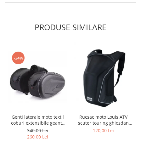
Genti & Bagaje
Borsete
PRODUSE SIMILARE
Geanta furca
Geanta ghidon
Geanta rezervor
Geanta spate
-24%
Genti laterale
Genti picior
Top case
Accesorii
Top case
Cutii / Genti SHAD
Accesorii cutii Shad
Genti laterale moto textil
Rucsac moto Louis ATV
Cutii aluminiu Shad
coburi extensibile geanta
scuter touring ghiozdan
Cutii ATV Shad
bagaj
geanta spate
340,00 Lei
120,00 Lei
Cutii capace colorate
260,00 Lei