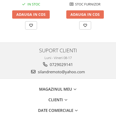
Cutii laterale Shad
IN STOC
STOC FURNIZOR
Genti rezervor Shad
ADAUGA IN COS
ADAUGA IN COS
Genti soft Shad
Genti TERRA Shad
Kituri complete TERRA Shad
Kituri de prindere Shad
Top Case Shad
SUPORT CLIENTI
Rucsacuri & Genti
Genti
Luni - Vineri 08-17
Rucsac
0729029141
Suporti prindere cutii/genti
silandremoto@yahoo.com
Cutii / Genti
Antifurt
MAGAZINUL MEU
Chingi / Plase bagaj
CLIENTI
Lama zapada
DATE COMERCIALE
Prelata moto/atv/snow