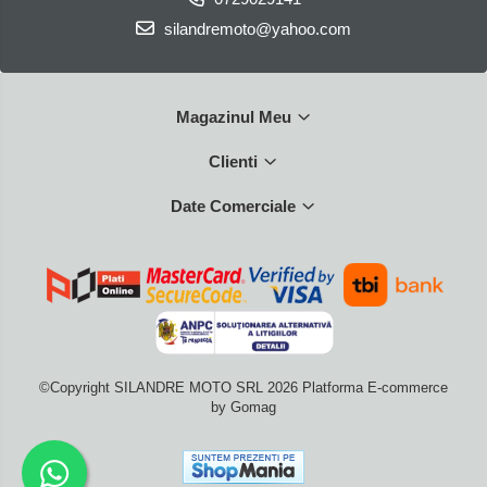
Protectii Picioare
silandremoto@yahoo.com
Imbracaminte Casual
Borsete
Cadou personalizat
Magazinul Meu
Curele
Clienti
Haine
Ochelari de soare
Date Comerciale
Sepci
Vesta
Echipament Dama
Camasi dama
Geci dama
Incaltaminte dama
©Copyright SILANDRE MOTO SRL 2026
Platforma E-commerce
Manusi dama
by Gomag
Pantaloni dama
Intercom