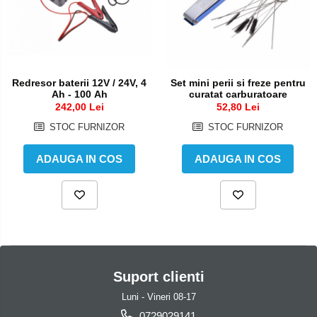
CAMERA
Cizme
ATELIER
&
Geci
SERVICE
ELECTRICA
Manusi
&
Ochelari
LUMINI
FRANA
Redresor baterii 12V / 24V, 4
Set mini perii si freze pentru
Pantaloni
Ah - 100 Ah
curatat carburatoare
TRANSMISIE
242,00 Lei
52,80 Lei
Tricou/Pantaloni termici
Tricouri
STOC FURNIZOR
STOC FURNIZOR
Echipament Impermeabil
ADAUGA IN COS
ADAUGA IN COS
Accesorii echipamente
Protectii Corp
Brauri
Cagule
Protectii Coloana
Protectii Corp
Suport clienti
Protectii Gat
Luni - Vineri 08-17
Protectii Maini
0729029141