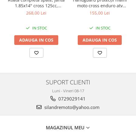
Protectii Polisport
Kit pompa apa
moto cross enduro atv
1.85x14" cross 125cc,
Rezervor
Radiator
aluminiu carbon
culoare negru
155,00 Lei
268,00 Lei
Rulmenti ghidon
Semering pompa apa
Senzor
Kit rulmenti ghidon
IN STOC
IN STOC
Suruburi si capace motor
Scarite
ADAUGA IN COS
ADAUGA IN COS
Suport/Suruburi/Piulite/Cleme
SUPORT CLIENTI
Luni - Vineri 08-17
0729029141
silandremoto@yahoo.com
MAGAZINUL MEU