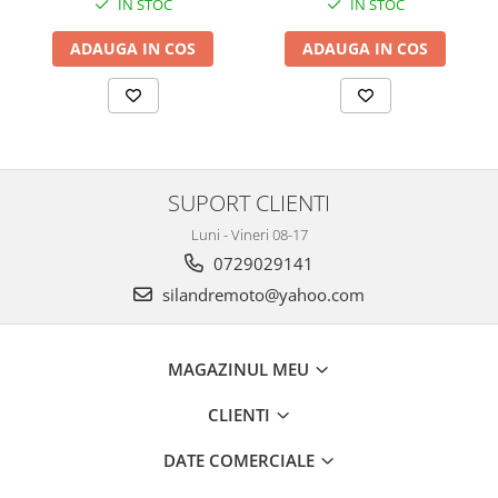
IN STOC
IN STOC
Kit pompa apa
Protectii Polisport
Radiator
ADAUGA IN COS
ADAUGA IN COS
Rezervor
Semering pompa apa
Rulmenti ghidon
Senzor
Suruburi si capace motor
Kit rulmenti ghidon
Scarite
Suport pasager PUIG
SUPORT CLIENTI
Suport/Suruburi/Piulite/Cleme
Luni - Vineri 08-17
0729029141
silandremoto@yahoo.com
MAGAZINUL MEU
CLIENTI
DATE COMERCIALE