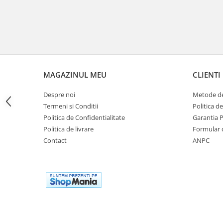
Cutii laterale Shad
Genti rezervor Shad
Genti soft Shad
Genti TERRA Shad
Kituri complete TERRA Shad
Kituri de prindere Shad
MAGAZINUL MEU
CLIENTI
Top Case Shad
Rucsacuri & Genti
Despre noi
Metode de
Termeni si Conditii
Politica d
Genti
Politica de Confidentialitate
Garantia 
Rucsac
Politica de livrare
Formular 
Suporti prindere cutii/genti
Contact
ANPC
Cutii / Genti
Antifurt
Chingi / Plase bagaj
Lama zapada
Prelata moto/atv/snow