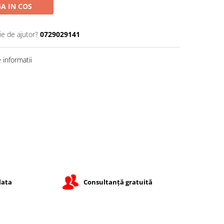
A IN COS
ie de ajutor?
0729029141
informatii
lata
Consultanță gratuită