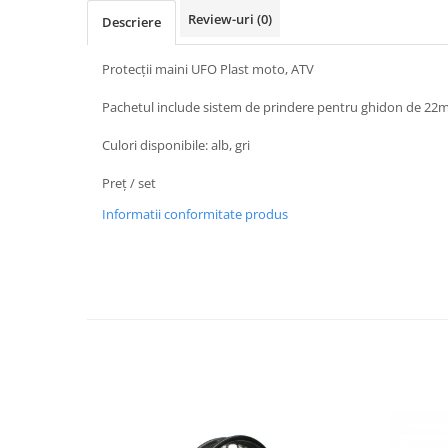
Protectii Picioare
Review-uri
(0)
Descriere
Imbracaminte Casual
Protecții maini UFO Plast moto, ATV
Borsete
Cadou personalizat
Pachetul include sistem de prindere pentru ghidon de 2
Curele
Culori disponibile: alb, gri
Haine
Ochelari de soare
Preț / set
Sepci
Informatii conformitate produs
Vesta
Echipament Dama
Camasi dama
Geci dama
Incaltaminte dama
Manusi dama
Pantaloni dama
Intercom
TRANSPORT & DEPOZITARE