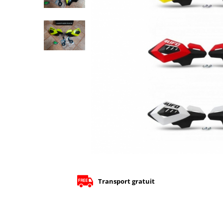
Cizme
Geci
Manusi
Ochelari
Pantaloni
Tricou/Pantaloni termici
Tricouri
Veste airbag
Echipament Impermeabil
Accesorii echipamente
Protectii Corp
Brauri
Cagule
Protectii Coloana
Transport gratuit
Protectii Corp
Protectii Gat
Protectii Maini