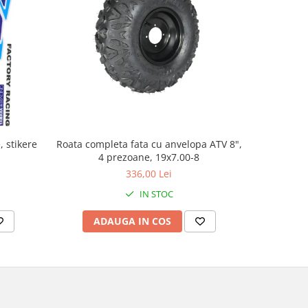
, stikere
Roata completa fata cu anvelopa ATV 8",
Cablu ac
4 prezoane, 19x7.00-8
336,00 Lei
IN STOC
ADAUGA IN COS
AD