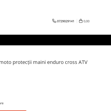
0729029141
0,00
oto protecții maini enduro cross ATV
are