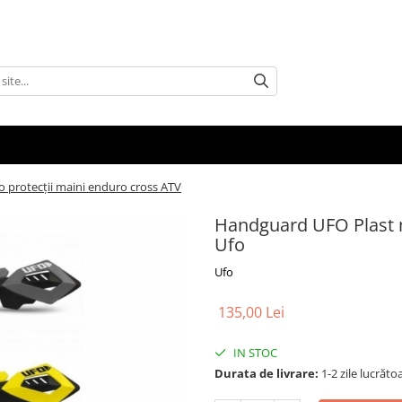
protecții maini enduro cross ATV
Handguard UFO Plast m
Ufo
Ufo
135,00 Lei
IN STOC
Durata de livrare:
1-2 zile lucrăto