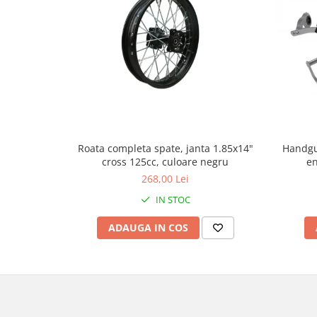
Genti & Bagaje
Borsete
Geanta furca
Geanta ghidon
Geanta rezervor
Geanta spate
Genti laterale
Handgu
Roata completa spate, janta 1.85x14"
Genti picior
en
cross 125cc, culoare negru
Top case
268,00 Lei
Accesorii
IN STOC
Top case
Cutii / Genti SHAD
ADAUGA IN COS
Accesorii cutii Shad
Cutii aluminiu Shad
Cutii ATV Shad
Cutii capace colorate