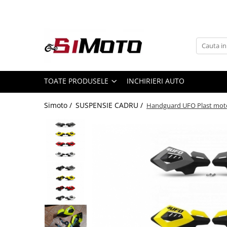
Toate Produsele
MOTOCICLETE & ATV
ECHIPAMENTE
Echipament Strada
TOATE PRODUSELE
INCHIRIERI AUTO
Casti
Simoto /
SUSPENSIE CADRU /
Handguard UFO Plast moto 
Camasi
Cizme & Ghete
Geci
Manusi
Ochelari
Pantaloni
Veste
Echipament Cross & ATV
Casti