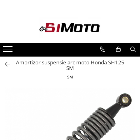
Toate Produsele
MOTOCICLETE & ATV
ECHIPAMENTE
Echipament Strada
Casti
Amortizor suspensie arc moto Honda SH125
SM
Camasi
Cizme & Ghete
SM
Geci
Manusi
Ochelari
Pantaloni
Veste
Echipament Cross & ATV
Casti