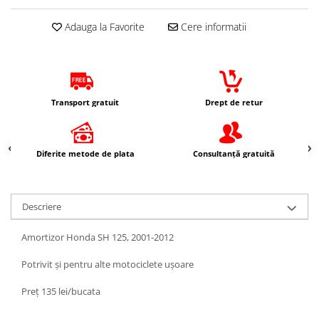
Protectii Picioare
Adauga la Favorite
Cere informatii
Imbracaminte Casual
Borsete
Cadou personalizat
Curele
Transport gratuit
Drept de retur
Haine
Ochelari de soare
Sepci
Diferite metode de plata
Consultanță gratuită
Vesta
Echipament Dama
Camasi dama
Descriere
Geci dama
Amortizor Honda SH 125, 2001-2012
Incaltaminte dama
Manusi dama
Potrivit și pentru alte motociclete ușoare
Pantaloni dama
Preț 135 lei/bucata
Intercom
TRANSPORT & DEPOZITARE