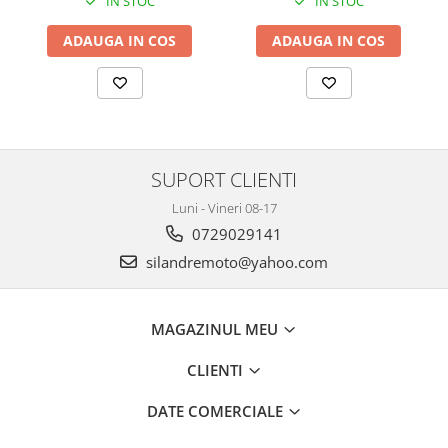
IN STOC
IN STOC
Cutii laterale Shad
Genti rezervor Shad
ADAUGA IN COS
ADAUGA IN COS
Genti soft Shad
Genti TERRA Shad
Kituri complete TERRA Shad
Kituri de prindere Shad
Top Case Shad
SUPORT CLIENTI
Rucsacuri & Genti
Luni - Vineri 08-17
Genti
0729029141
Rucsac
silandremoto@yahoo.com
Suporti prindere cutii/genti
Cutii / Genti
MAGAZINUL MEU
Antifurt
Chingi / Plase bagaj
CLIENTI
Lama zapada
DATE COMERCIALE
Prelata moto/atv/snow