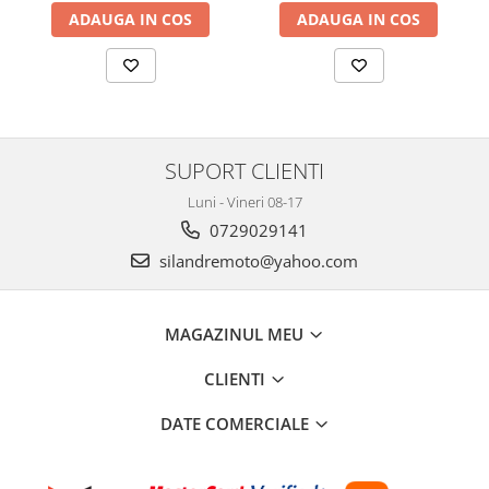
Protectii Polisport
Kit pompa apa
ADAUGA IN COS
ADAUGA IN COS
Rezervor
Radiator
Rulmenti ghidon
Semering pompa apa
Senzor
Kit rulmenti ghidon
Suruburi si capace motor
Scarite
Suport/Suruburi/Piulite/Cleme
SUPORT CLIENTI
Luni - Vineri 08-17
0729029141
silandremoto@yahoo.com
MAGAZINUL MEU
CLIENTI
DATE COMERCIALE