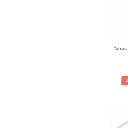
Imbracaminte Casual
Borsete
Cadou personalizat
Curele
Haine
Ochelari de soare
Carcas
Sepci
Vesta
Echipament Dama
Camasi dama
Geci dama
Incaltaminte dama
Manusi dama
Pantaloni dama
Intercom
TRANSPORT & DEPOZITARE
Genti & Bagaje