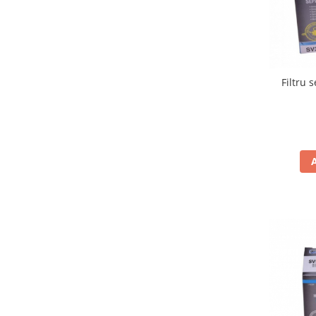
Inaltatore ghidon
Manete
Mansoane
Oglinzi
Filtru 
Protectii Ghidon
Protectii maini / Kit-uri
Cadru
Accesorii
Aripa Fata
Aripa spate
Capac filtru aer
Carene
Kit plasticuri
Laterale radiator
Laterale spate
Plastic numar
Protectii furca/telescop