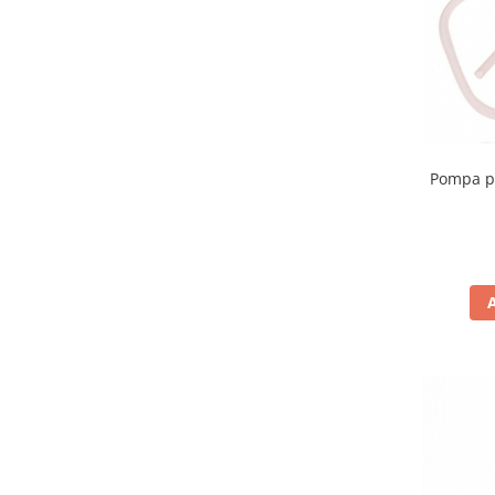
Borsete
Geanta furca
Geanta ghidon
Geanta rezervor
Geanta spate
Genti laterale
Pompa p
Genti picior
Top case
Accesorii
Top case
Cutii / Genti SHAD
Accesorii cutii Shad
Cutii aluminiu Shad
Cutii capace colorate
Cutii laterale Shad
Genti rezervor Shad