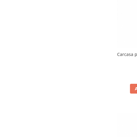
Genti soft Shad
Genti TERRA Shad
Kituri complete TERRA Shad
Kituri de prindere Shad
Top Case Shad
Rucsacuri & Genti
Genti
Carcasa 
Rucsac
Suporti prindere cutii/genti
Cutii / Genti
Antifurt
Chingi / Plase bagaj
Lama zapada
Prelata moto/atv/snow
Remorci & Trolii
Accesorii