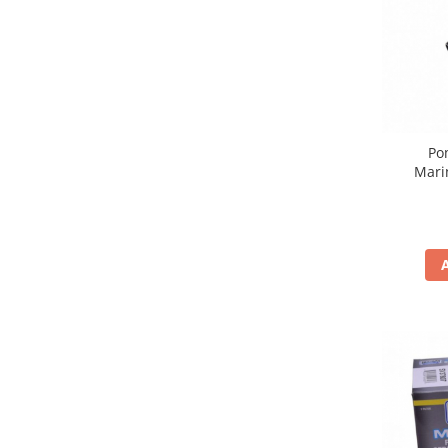
Filtru de fum
Galerie Evacuare
Garnituri toba
Kit tuning
Prindere
Po
Protecții galerie
Mari
Silentiator / Dbkiller
SUSPENSIE CADRU
Ghidoane & Control
Adaptoare
Ajutor acceleratie
Amortizor ghidon
Cabluri
Capete ghidon
Comanda acceleratie
Ghidoane