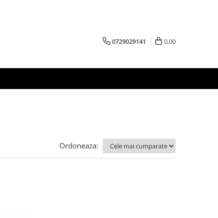
0729029141
0,00
Ordoneaza: