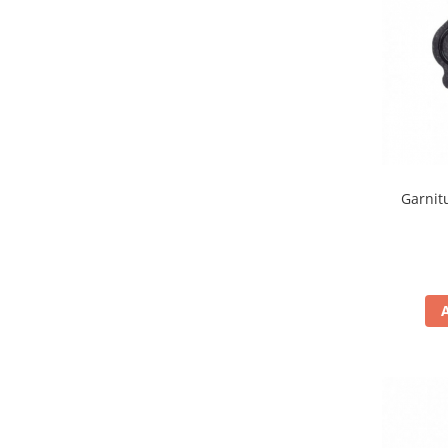
Carlige & Suporti
Remorci & Utile
Trolii & Suporti
Suporti ATV & UTV
Suporti telefon & Audio
EVACUARE
Evacuari universale
Garnit
Evacuări Mivv
Evacuări G.P.R.
Evacuări Storm
Evacuari FMF
Evacuari HLP
Accesorii
Banda termica
Evacuare completa