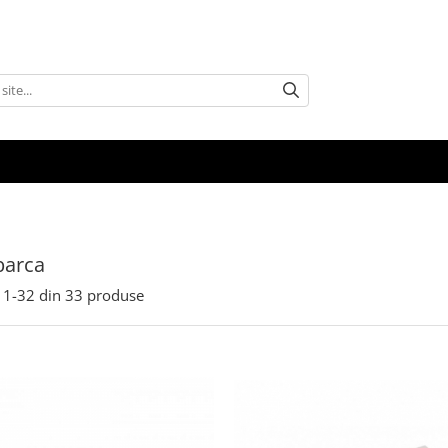
barca
1-
32
din
33
produse