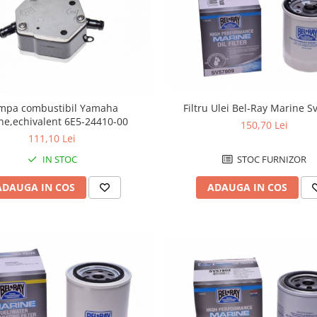
mpa combustibil Yamaha
Filtru Ulei Bel-Ray Marine 
ne,echivalent 6E5-24410-00
150,70 Lei
111,10 Lei
IN STOC
STOC FURNIZOR
ADAUGA IN COS
ADAUGA IN COS