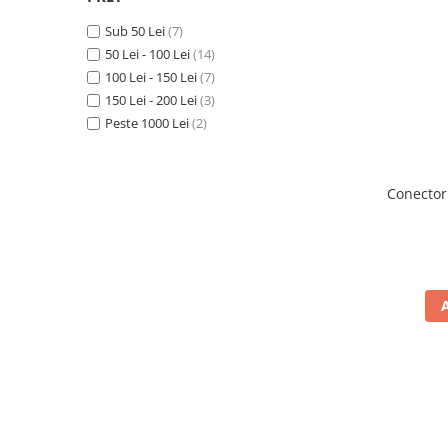
Cizme
Sub 50 Lei
(7)
Geci
50 Lei - 100 Lei
(14)
Manusi
100 Lei - 150 Lei
(7)
Ochelari
150 Lei - 200 Lei
(3)
Pantaloni
Peste 1000 Lei
(2)
Tricou/Pantaloni termici
Tricouri
Echipament Impermeabil
Conector
Accesorii echipamente
Protectii Corp
Brauri
Cagule
Protectii Coloana
Protectii Corp
Protectii Gat
Protectii Maini
Protectii Picioare