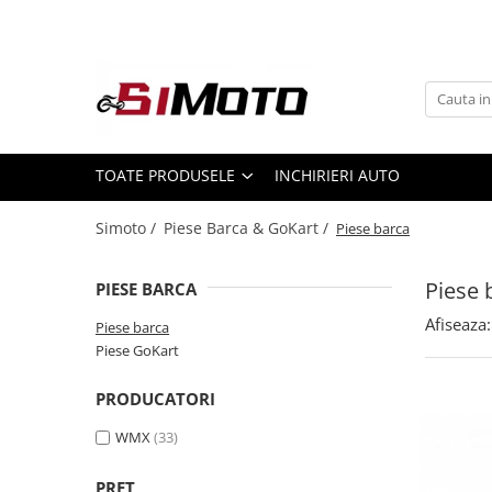
Toate Produsele
MOTOCICLETE & ATV
ECHIPAMENTE
Echipament Strada
TOATE PRODUSELE
INCHIRIERI AUTO
Casti
Simoto /
Piese Barca & GoKart /
Piese barca
Camasi
Cizme & Ghete
Piese 
PIESE BARCA
Geci
Manusi
Afiseaza:
Piese barca
Piese GoKart
Ochelari
Pantaloni
PRODUCATORI
Veste
WMX
(33)
Echipament Cross & ATV
Casti
PRET