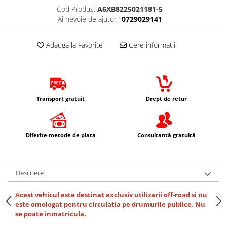
Imbracaminte Casual
Cod Produs:
A6XB8225021181-5
Ai nevoie de ajutor?
0729029141
Borsete
Cadou personalizat
Adauga la Favorite
Cere informatii
Curele
Haine
Ochelari de soare
Sepci
Transport gratuit
Drept de retur
Vesta
Echipament Dama
Camasi dama
Diferite metode de plata
Consultanță gratuită
Geci dama
Incaltaminte dama
Manusi dama
Descriere
Pantaloni dama
Acest vehicul este destinat exclusiv utilizarii off-road si nu
Intercom
este omologat pentru circulatia pe drumurile publice. Nu
TRANSPORT & DEPOZITARE
se poate inmatricula.
Genti & Bagaje