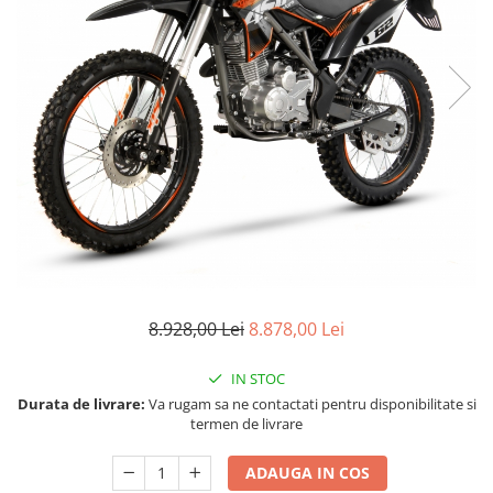
Cizme
Geci
Manusi
Ochelari
Pantaloni
Tricou/Pantaloni termici
Tricouri
Echipament Impermeabil
Accesorii echipamente
Protectii Corp
Brauri
8.928,00 Lei
8.878,00 Lei
Cagule
Protectii Coloana
IN STOC
Protectii Corp
Durata de livrare:
Va rugam sa ne contactati pentru disponibilitate si
termen de livrare
Protectii Gat
Protectii Maini
ADAUGA IN COS
Protectii Picioare