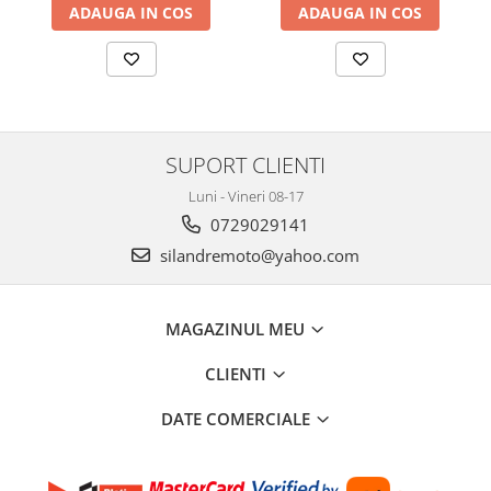
ADAUGA IN COS
ADAUGA IN COS
Accesorii
Carlige & Suporti
Remorci & Utile
Trolii & Suporti
Suporti ATV & UTV
SUPORT CLIENTI
Suporti telefon & Audio
Luni - Vineri 08-17
EVACUARE
0729029141
Evacuari universale
silandremoto@yahoo.com
Evacuări Mivv
Evacuări G.P.R.
MAGAZINUL MEU
Evacuări Storm
Evacuari FMF
CLIENTI
Evacuari HLP
DATE COMERCIALE
Accesorii
Banda termica