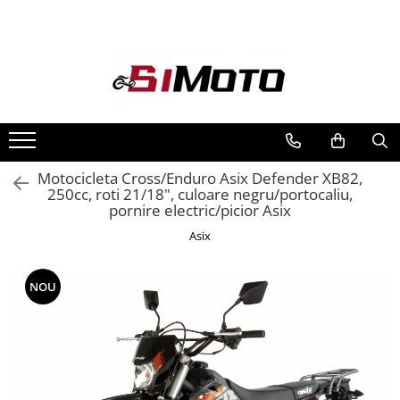
Toate Produsele
MOTOCICLETE & ATV
ECHIPAMENTE
Echipament Strada
Casti
Motocicleta Cross/Enduro Asix Defender XB82,
250cc, roti 21/18", culoare negru/portocaliu,
Camasi
pornire electric/picior Asix
Cizme & Ghete
Asix
Geci
Manusi
Ochelari
NOU
Pantaloni
Veste
Echipament Cross & ATV
Casti