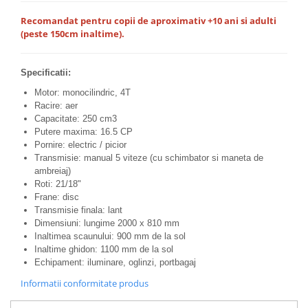
Borsete
Recomandat pentru copii de aproximativ +10 ani si adulti
(peste 150cm inaltime).
Geanta furca
Geanta ghidon
Specificatii:
Geanta rezervor
Geanta spate
Motor: monocilindric, 4T
Racire: aer
Genti laterale
Capacitate: 250 cm3
Genti picior
Putere maxima: 16.5 CP
Top case
Pornire: electric / picior
Transmisie: manual 5 viteze (cu schimbator si maneta de
Accesorii
ambreiaj)
Top case
Roti: 21/18"
Frane: disc
Cutii / Genti SHAD
Transmisie finala: lant
Accesorii cutii Shad
Dimensiuni: lungime 2000 x 810 mm
Inaltimea scaunului: 900 mm de la sol
Cutii aluminiu Shad
Inaltime ghidon: 1100 mm de la sol
Cutii ATV Shad
Echipament: iluminare, oglinzi, portbagaj
Cutii capace colorate
Informatii conformitate produs
Cutii laterale Shad