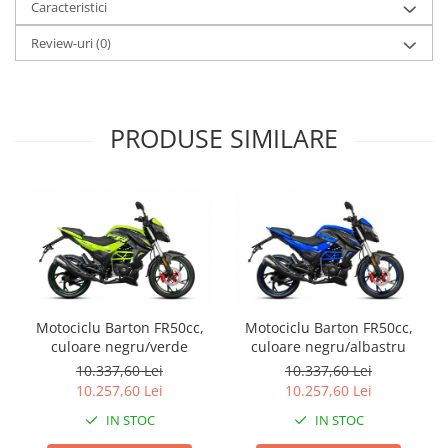
Caracteristici
Genti rezervor Shad
Genti soft Shad
Review-uri
(0)
Genti TERRA Shad
Kituri complete TERRA Shad
Kituri de prindere Shad
PRODUSE SIMILARE
Top Case Shad
Rucsacuri & Genti
Genti
Rucsac
Suporti prindere cutii/genti
Cutii / Genti
Antifurt
Motociclu Barton FR50cc,
Motociclu Barton FR50cc,
Chingi / Plase bagaj
culoare negru/verde
culoare negru/albastru
10.337,60 Lei
10.337,60 Lei
Lama zapada
10.257,60 Lei
10.257,60 Lei
Prelata moto/atv/snow
IN STOC
IN STOC
Remorci & Trolii