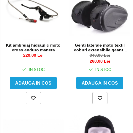
Kit ambreiaj hidraulic moto
Genti laterale moto textil
cross enduro maneta
coburi extensibile geanta
bagaj
220,00 Lei
340,00 Lei
260,00 Lei
IN STOC
IN STOC
ADAUGA IN COS
ADAUGA IN COS