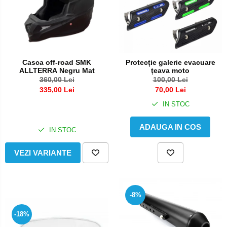
Casca off-road SMK
Protecție galerie evacuare
ALLTERRA Negru Mat
țeava moto
360,00 Lei
100,00 Lei
335,00 Lei
70,00 Lei
IN STOC
ADAUGA IN COS
IN STOC
VEZI VARIANTE
-8%
-18%