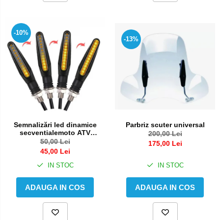
-10%
-13%
Semnalizări led dinamice
Parbriz scuter universal
secventialemoto ATV
200,00 Lei
semnale slim
50,00 Lei
175,00 Lei
45,00 Lei
IN STOC
IN STOC
ADAUGA IN COS
ADAUGA IN COS