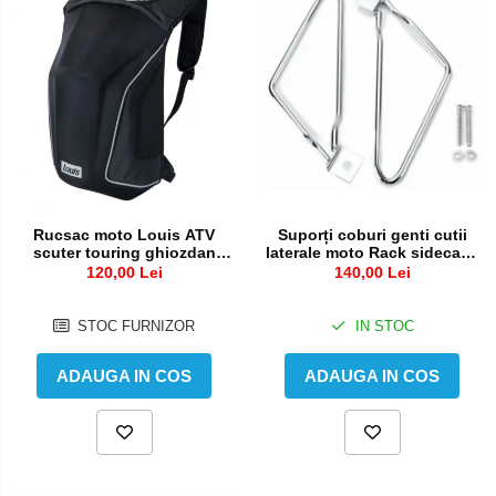
Rucsac moto Louis ATV
Suporți coburi genti cutii
scuter touring ghiozdan
laterale moto Rack sidecase
geanta spate
motocicleta
120,00 Lei
140,00 Lei
STOC FURNIZOR
IN STOC
ADAUGA IN COS
ADAUGA IN COS