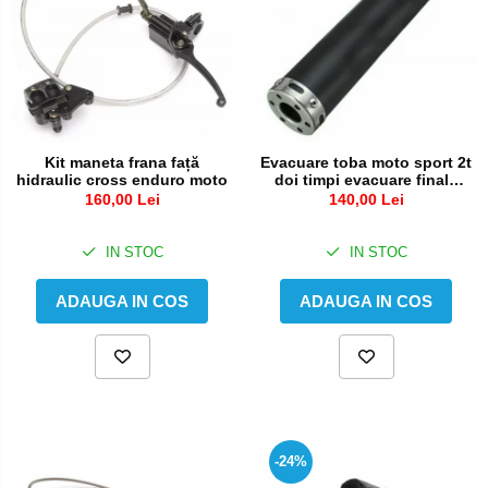
Kit maneta frana față
Evacuare toba moto sport 2t
hidraulic cross enduro moto
doi timpi evacuare finala
cross enduro viteza
160,00 Lei
140,00 Lei
IN STOC
IN STOC
ADAUGA IN COS
ADAUGA IN COS
-24%