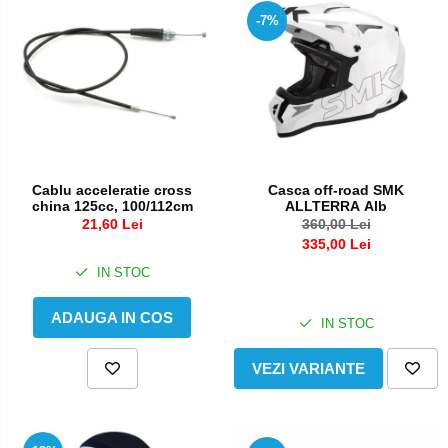
Pedale schimbator
Semiluna pornire
-7%
Plasticuri Enduro/Mx
Sistem racire motor
Protectii cadru / motor
Angrenaj pompa apa
Protectii Polisport
Capac racire motor
Kit pompa apa
Rezervor
Radiator
Rulmenti ghidon
Casca off-road SMK
Cablu acceleratie cross
Semering pompa apa
ALLTERRA Alb
china 125cc, 100/112cm
Kit rulmenti ghidon
Senzor
360,00 Lei
21,60 Lei
335,00 Lei
Scarite
Suruburi si capace motor
IN STOC
Suport pasager PUIG
ADAUGA IN COS
Suport/Suruburi/Piulite/Cleme
IN STOC
VEZI VARIANTE