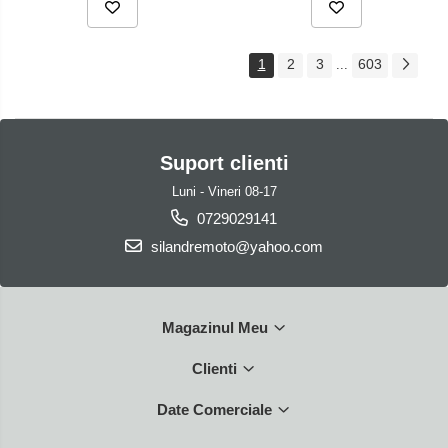
1
2
3
603
...
Suport clienti
Luni - Vineri 08-17
0729029141
silandremoto@yahoo.com
Magazinul Meu
Clienti
Date Comerciale