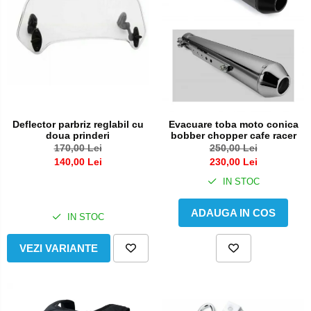
Deflector parbriz reglabil cu
Evacuare toba moto conica
doua prinderi
bobber chopper cafe racer
170,00 Lei
250,00 Lei
140,00 Lei
230,00 Lei
IN STOC
ADAUGA IN COS
IN STOC
VEZI VARIANTE