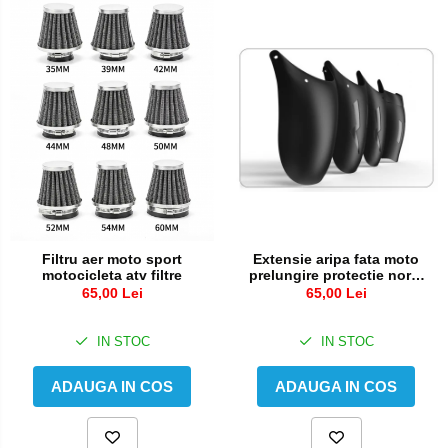
Filtru aer moto sport
Extensie aripa fata moto
motocicleta atv filtre
prelungire protectie noroi
aparatoare
65,00 Lei
65,00 Lei
IN STOC
IN STOC
ADAUGA IN COS
ADAUGA IN COS