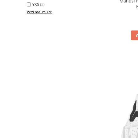
Manusi m
YXS
(2)
Protectii Picioare
Vezi mai multe
Imbracaminte Casual
Borsete
Cadou personalizat
Curele
Haine
Ochelari de soare
Sepci
Vesta
Echipament Dama
Camasi dama
Geci dama
Incaltaminte dama
Manusi dama
Pantaloni dama
Intercom
TRANSPORT & DEPOZITARE