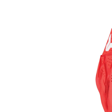
Cutii laterale Shad
Genti rezervor Shad
Genti soft Shad
Genti TERRA Shad
Kituri complete TERRA Shad
Kituri de prindere Shad
Top Case Shad
Rucsacuri & Genti
Genti
Rucsac
Suporti prindere cutii/genti
Cutii / Genti
Antifurt
Chingi / Plase bagaj
Lama zapada
Prelata moto/atv/snow