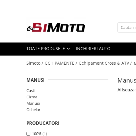
Toate Produsele
MOTOCICLETE & ATV
ECHIPAMENTE
Echipament Strada
TOATE PRODUSELE
INCHIRIERI AUTO
Casti
Simoto /
ECHIPAMENTE /
Echipament Cross & ATV /
Camasi
Cizme & Ghete
Manus
MANUSI
Geci
Manusi
Afiseaza:
Casti
Cizme
Ochelari
Manusi
Pantaloni
Ochelari
Veste
Echipament Cross & ATV
PRODUCATORI
Casti
100%
(1)