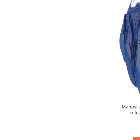
Banda termica
Evacuare completa
Filtru de fum
Galerie Evacuare
Garnituri toba
Kit tuning
Prindere
Protecții galerie
Silentiator / Dbkiller
SUSPENSIE CADRU
Ghidoane & Control
Adaptoare
Manusi 
culo
Ajutor acceleratie
Amortizor ghidon
Cabluri
Capete ghidon