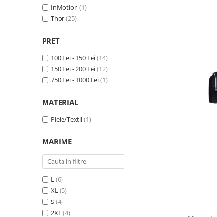
Cizme
InMotion
(1)
Geci
Thor
(25)
Manusi
PRET
Ochelari
Pantaloni
100 Lei - 150 Lei
(14)
Tricou/Pantaloni termici
150 Lei - 200 Lei
(12)
Tricouri
750 Lei - 1000 Lei
(1)
Veste airbag
MATERIAL
Echipament Impermeabil
Accesorii echipamente
Piele/Textil
(1)
Protectii Corp
MARIME
Brauri
Cagule
Protectii Coloana
L
(6)
Protectii Corp
XL
(5)
Protectii Gat
S
(4)
Protectii Maini
2XL
(4)