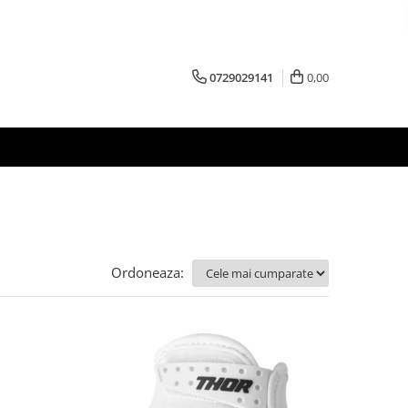
0729029141
0,00
Ordoneaza: