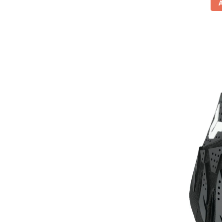
Comanda acceleratie
Ghidoane
Inaltatore ghidon
Manete
Mansoane
Oglinzi
Protectii Ghidon
Protectii maini / Kit-uri
Cadru
Accesorii
Aripa Fata
Aripa spate
Capac filtru aer
Carene
Kit plasticuri
Laterale radiator
Laterale spate