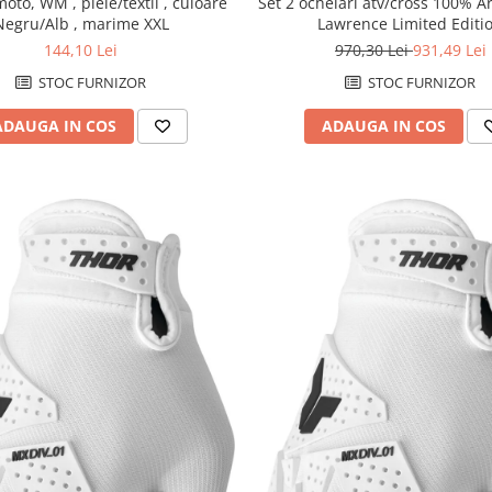
oto, WM , piele/textil , culoare
Set 2 ochelari atv/cross 100% Ar
Negru/Alb , marime XXL
Lawrence Limited Editi
144,10 Lei
970,30 Lei
931,49 Lei
STOC FURNIZOR
STOC FURNIZOR
ADAUGA IN COS
ADAUGA IN COS