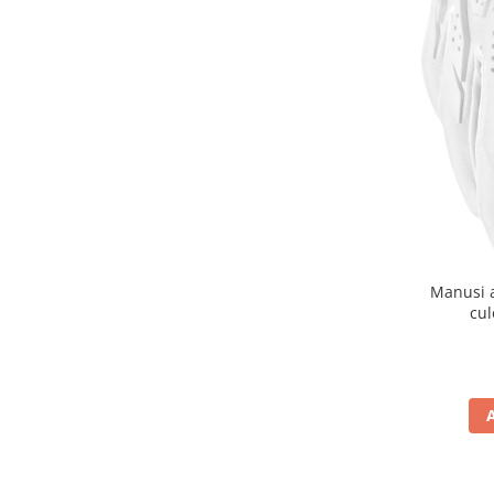
Genti & Bagaje
Borsete
Geanta furca
Geanta ghidon
Geanta rezervor
Geanta spate
Genti laterale
Genti picior
Top case
Manusi 
Accesorii
cul
Top case
Cutii / Genti SHAD
Accesorii cutii Shad
Cutii aluminiu Shad
Cutii ATV Shad
Cutii capace colorate