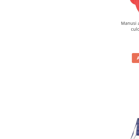
Remorci & Trolii
Accesorii
Carlige & Suporti
Manusi 
cul
Remorci & Utile
Trolii & Suporti
Suporti ATV & UTV
Suporti telefon & Audio
EVACUARE
Evacuari universale
Evacuări Mivv
Evacuări G.P.R.
Evacuări Storm
Evacuari FMF
Evacuari HLP
Accesorii