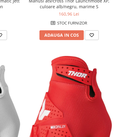
matic Jett
Manusi atv/cross Thor Launchmode XP,
on
culoare alb/negru, marime S
160,96 Lei
STOC FURNIZOR
ADAUGA IN COS