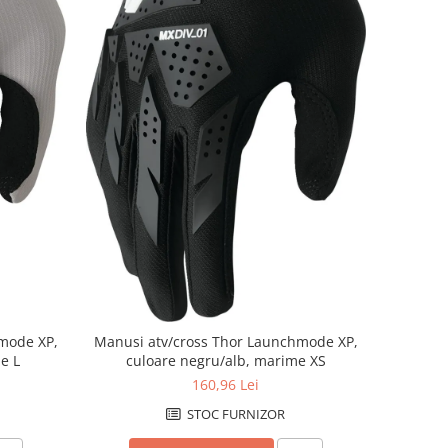
mode XP,
Manusi atv/cross Thor Launchmode XP,
e L
culoare negru/alb, marime XS
160,96 Lei
STOC FURNIZOR