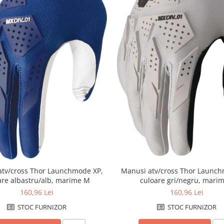
atv/cross Thor Launchmode XP,
Manusi atv/cross Thor Launch
are albastru/alb, marime M
culoare gri/negru, marim
160,96 Lei
160,96 Lei
STOC FURNIZOR
STOC FURNIZOR