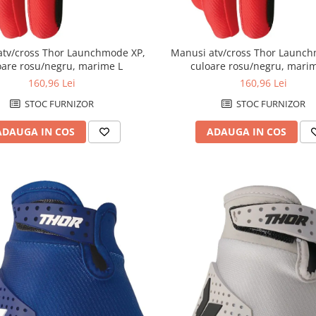
atv/cross Thor Launchmode XP,
Manusi atv/cross Thor Launch
oare rosu/negru, marime L
culoare rosu/negru, mari
160,96 Lei
160,96 Lei
STOC FURNIZOR
STOC FURNIZOR
ADAUGA IN COS
ADAUGA IN COS