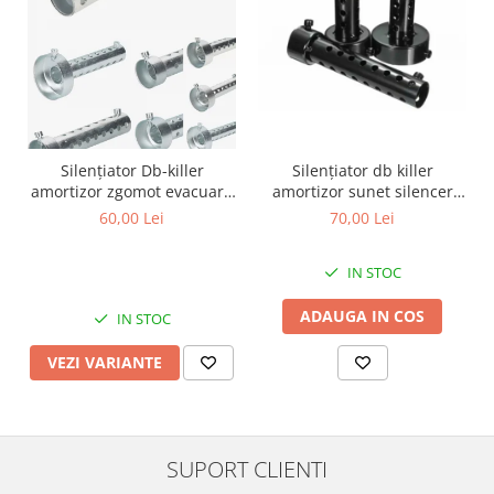
Kit pompa apa
Protectii Polisport
Radiator
Rezervor
Semering pompa apa
Rulmenti ghidon
Senzor
Suruburi si capace motor
Kit rulmenti ghidon
Scarite
Silențiator Db-killer
Silențiator db killer
Suport pasager PUIG
amortizor zgomot evacuare
amortizor sunet silencer
silencer toba
toba evacuare moto ATV
60,00 Lei
70,00 Lei
Suport/Suruburi/Piulite/Cleme
IN STOC
ADAUGA IN COS
IN STOC
VEZI VARIANTE
SUPORT CLIENTI