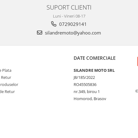
SUPORT CLIENTI
Luni - Vineri 08-17
0729029141
silandremoto@yahoo.com
DATE COMERCIALE
 Plata
SILANDRE MOTO SRL
e Retur
J8/185/2022
Produselor
RO45505836
©
de Retur
nr.349, birou 1
Homorod, Brasov