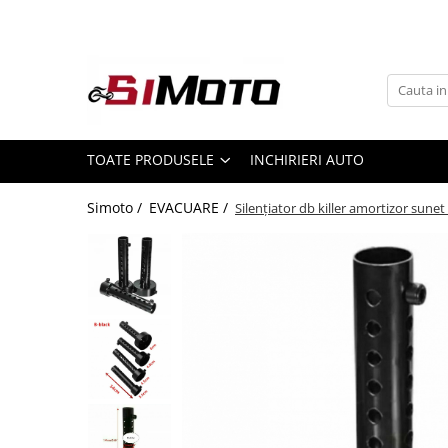
Toate Produsele
MOTOCICLETE & ATV
ECHIPAMENTE
Echipament Strada
TOATE PRODUSELE
INCHIRIERI AUTO
Casti
Simoto /
EVACUARE /
Silențiator db killer amortizor sune
Camasi
Cizme & Ghete
Geci
Manusi
Ochelari
Pantaloni
Veste
Echipament Cross & ATV
Casti