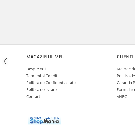
Genti rezervor Shad
Genti soft Shad
Genti TERRA Shad
Kituri complete TERRA Shad
Kituri de prindere Shad
Top Case Shad
Rucsacuri & Genti
MAGAZINUL MEU
CLIENTI
Genti
Rucsac
Despre noi
Metode de
Suporti prindere cutii/genti
Termeni si Conditii
Politica d
Politica de Confidentialitate
Garantia 
Cutii / Genti
Politica de livrare
Formular 
Antifurt
Contact
ANPC
Chingi / Plase bagaj
Lama zapada
Prelata moto/atv/snow
Remorci & Trolii