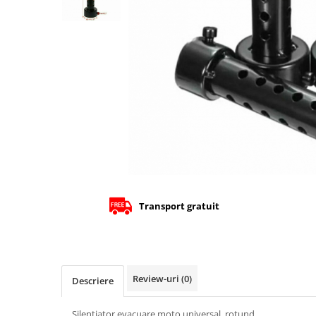
Cizme
Geci
Manusi
Ochelari
Pantaloni
Tricou/Pantaloni termici
Tricouri
Echipament Impermeabil
Accesorii echipamente
Protectii Corp
Brauri
Transport gratuit
Cagule
Protectii Coloana
Protectii Corp
Protectii Gat
Review-uri
(0)
Descriere
Protectii Maini
Protectii Picioare
Silentiator evacuare moto universal, rotund.