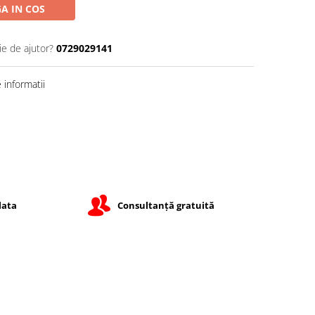
A IN COS
ie de ajutor?
0729029141
informatii
lata
Consultanță gratuită