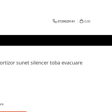
0729029141
0,00
mortizor sunet silencer toba evacuare
are