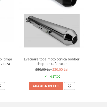
Evacuare toba moto conica bobber
oi timpi
Garnitura
chopper cafe racer
 viteza
4
250,00 Lei
230,00 Lei
IN STOC
ADAUGA IN COS
AD