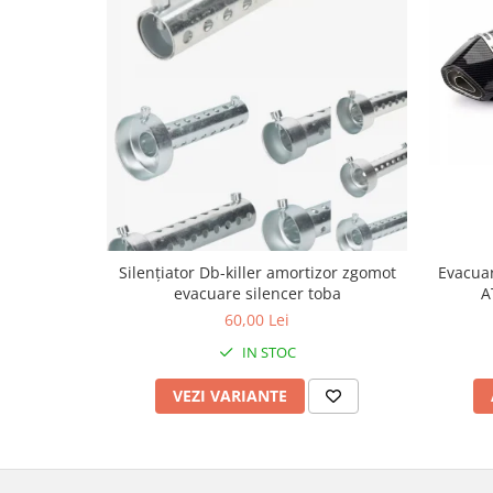
Borsete
Geanta furca
Geanta ghidon
Geanta rezervor
Geanta spate
Genti laterale
Genti picior
Top case
Accesorii
Silențiator Db-killer amortizor zgomot
Evacuar
evacuare silencer toba
A
Top case
60,00 Lei
Cutii / Genti SHAD
IN STOC
Accesorii cutii Shad
Cutii aluminiu Shad
VEZI VARIANTE
Cutii ATV Shad
Cutii capace colorate
Cutii laterale Shad