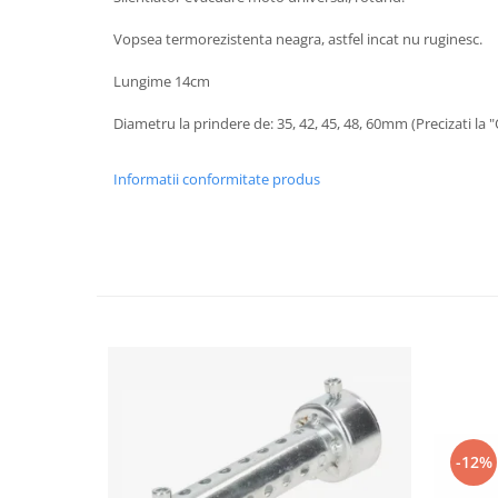
Imbracaminte Casual
Vopsea termorezistenta neagra, astfel incat nu ruginesc.
Borsete
Lungime 14cm
Cadou personalizat
Curele
Diametru la prindere de: 35, 42, 45, 48, 60mm (Precizati la 
Haine
Ochelari de soare
Informatii conformitate produs
Sepci
Vesta
Echipament Dama
Camasi dama
Geci dama
Incaltaminte dama
Manusi dama
Pantaloni dama
Intercom
-12%
TRANSPORT & DEPOZITARE
Genti & Bagaje