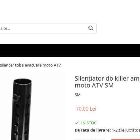
t silencer toba evacuare moto ATV
Silențiator db killer a
moto ATV SM
SM
70,00 Lei
IN STOC
Durata de livrare:
1-2 zile lucrăto