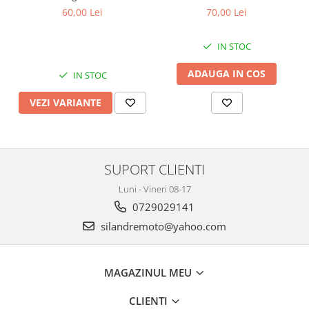
Protectii Polisport
Kit pompa apa
silencer toba
toba evacuare moto ATV
60,00 Lei
70,00 Lei
Rezervor
Radiator
Rulmenti ghidon
Semering pompa apa
IN STOC
Senzor
Kit rulmenti ghidon
ADAUGA IN COS
IN STOC
Suruburi si capace motor
Scarite
Suport/Suruburi/Piulite/Cleme
VEZI VARIANTE
SUPORT CLIENTI
Luni - Vineri 08-17
0729029141
silandremoto@yahoo.com
MAGAZINUL MEU
CLIENTI