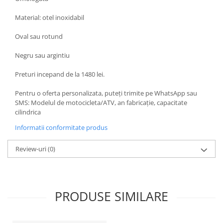
Kit abtibilde
Rezervor / Buson rezervor
Material: otel inoxidabil
Protectie Jug
Robinet benzina
Protectie Rezervor
Oval sau rotund
Soc
Accesorii puig
Sonda benzina
Negru sau argintiu
Bascula
Vacum benzina
Preturi incepand de la 1480 lei.
Sistem lubrifiere motor
Cricuri
Buson
Pentru o oferta personalizata, puteți trimite pe WhatsApp sau
Directie
SMS: Modelul de motocicleta/ATV, an fabricație, capacitate
Pompa ulei
Bieleta
cilindrica
Sistem pornire
Pivoti
Informatii conformitate produs
Capac pornire
Set cap de bara
Cuplaj rac
Review-uri
(0)
Parbriz
Rac pornire
Pedale
Semiluna pornire
Pedale pornire
Sistem racire motor
PRODUSE SIMILARE
Pedale schimbator
Angrenaj pompa apa
Plasticuri Enduro/Mx
Capac racire motor
Protectii cadru / motor