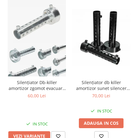
Kit pompa apa
Protectii Polisport
Radiator
Rezervor
Semering pompa apa
Rulmenti ghidon
Senzor
Suruburi si capace motor
Kit rulmenti ghidon
Scarite
Suport pasager PUIG
Suport/Suruburi/Piulite/Cleme
Silențiator Db-killer
Silențiator db killer
amortizor zgomot evacuare
amortizor sunet silencer
silencer toba
toba evacuare moto ATV
60,00 Lei
70,00 Lei
IN STOC
ADAUGA IN COS
IN STOC
VEZI VARIANTE