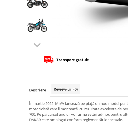
Cizme
Geci
Manusi
Ochelari
Pantaloni
Tricou/Pantaloni termici
Tricouri
Veste airbag
Transport gratuit
Echipament Impermeabil
Accesorii echipamente
Protectii Corp
Brauri
Review-uri
(0)
Descriere
Cagule
Protectii Coloana
În martie 2022, MIVV lansează pe piață un nou model pent
motocicletă care îl montează, cu rezultate excelente de 
Protectii Corp
700. Pe parcursul anului, vor urma setări ad-hoc pentru a
Protectii Gat
DAKAR este omologat conform reglementărilor actuale.
Protectii Maini