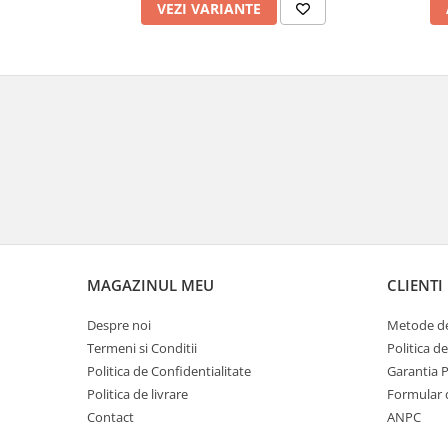
VEZI VARIANTE
Remorci & Trolii
Accesorii
Carlige & Suporti
Remorci & Utile
Trolii & Suporti
Suporti ATV & UTV
Suporti telefon & Audio
EVACUARE
Evacuari universale
Evacuări Mivv
MAGAZINUL MEU
CLIENTI
Evacuări G.P.R.
Despre noi
Metode de
Evacuări Storm
Termeni si Conditii
Politica d
Evacuari FMF
Politica de Confidentialitate
Garantia 
Evacuari HLP
Politica de livrare
Formular 
Contact
ANPC
Accesorii