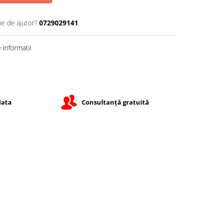
ie de ajutor?
0729029141
informatii
lata
Consultanță gratuită