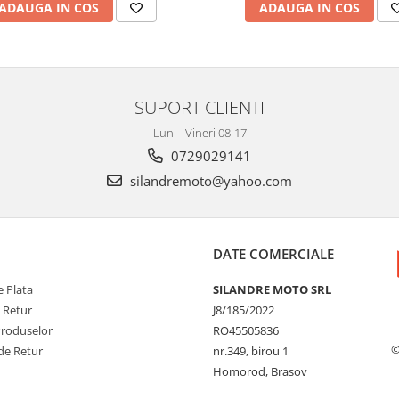
ADAUGA IN COS
ADAUGA IN COS
SUPORT CLIENTI
Luni - Vineri 08-17
0729029141
silandremoto@yahoo.com
DATE COMERCIALE
 Plata
SILANDRE MOTO SRL
e Retur
J8/185/2022
Produselor
RO45505836
©
de Retur
nr.349, birou 1
Homorod, Brasov