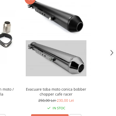
Evacuare toba moto conica bobber
n moto /
Evacuare 
chopper cafe racer
la
evacuare
250,00 Lei
230,00 Lei
IN STOC