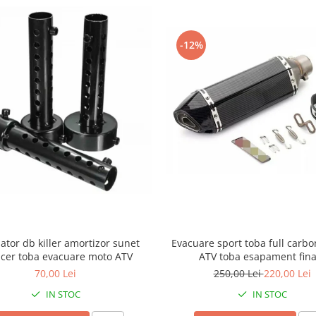
-12%
iator db killer amortizor sunet
Evacuare sport toba full carbo
ncer toba evacuare moto ATV
ATV toba esapament fina
70,00 Lei
250,00 Lei
220,00 Lei
IN STOC
IN STOC