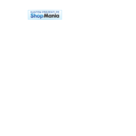
Banda termica
Evacuare completa
Filtru de fum
Galerie Evacuare
Garnituri toba
Kit tuning
Prindere
Protecții galerie
Silentiator / Dbkiller
SUSPENSIE CADRU
Ghidoane & Control
Adaptoare
Ajutor acceleratie
Amortizor ghidon
Cabluri
Capete ghidon