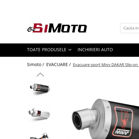
Toate Produsele
MOTOCICLETE & ATV
ECHIPAMENTE
Echipament Strada
TOATE PRODUSELE
INCHIRIERI AUTO
Casti
Simoto /
EVACUARE /
Evacuare sport Mivv DAKAR Slip-on 
Camasi
Cizme & Ghete
Geci
Manusi
Ochelari
Pantaloni
Veste
Echipament Cross & ATV
Casti