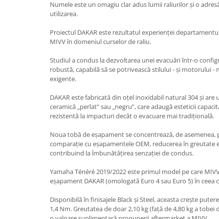
Numele este un omagiu clar adus lumii raliurilor și o adresă
Protectii Picioare
utilizarea.
Imbracaminte Casual
Proiectul DAKAR este rezultatul experienței departamentulu
Borsete
MIVV în domeniul curselor de raliu.
Cadou personalizat
Studiul a condus la dezvoltarea unei evacuări într-o configu
Curele
robustă, capabilă să se potrivească stilului - și motorului -
Haine
exigente.
Ochelari de soare
DAKAR este fabricată din oțel inoxidabil natural 304 și are u
Sepci
ceramică „perlat” sau „negru”, care adaugă esteticii capacit
Vesta
rezistentă la impacturi decât o evacuare mai tradițională.
Echipament Dama
Noua tobă de eșapament se concentrează, de asemenea, pu
Camasi dama
comparație cu eșapamentele OEM, reducerea în greutate es
Geci dama
contribuind la îmbunătățirea senzației de condus.
Incaltaminte dama
Yamaha Ténéré 2019/2022 este primul model pe care MIVV 
Manusi dama
eșapament DAKAR (omologată Euro 4 sau Euro 5) în ceea ce 
Pantaloni dama
Disponibilă în finisajele Black și Steel, aceasta crește pute
Intercom
1,4 Nm. Greutatea de doar 2,10 kg (față de 4,80 kg a tobe
o valoare suplimentară propunerii aftermarket a MIVV.
TRANSPORT & DEPOZITARE