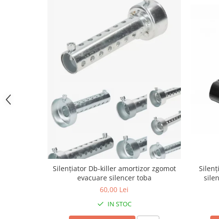
Cutii laterale Shad
Genti rezervor Shad
Genti soft Shad
Genti TERRA Shad
Kituri complete TERRA Shad
Kituri de prindere Shad
Top Case Shad
Rucsacuri & Genti
Genti
Rucsac
Suporti prindere cutii/genti
Cutii / Genti
Antifurt
Silențiator Db-killer amortizor zgomot
Silenț
evacuare silencer toba
sile
Chingi / Plase bagaj
60,00 Lei
Lama zapada
IN STOC
Prelata moto/atv/snow