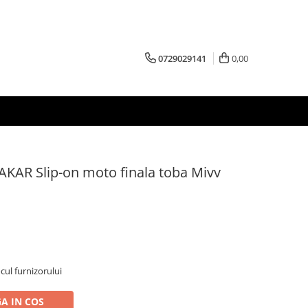
0729029141
0,00
AKAR Slip-on moto finala toba Mivv
ocul furnizorului
A IN COS