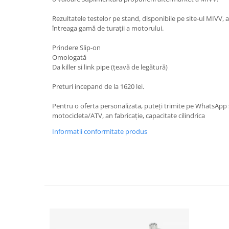
Genti & Bagaje
Rezultatele testelor pe stand, disponibile pe site-ul MIVV, 
întreaga gamă de turații a motorului.
Borsete
Geanta furca
Prindere Slip-on
Geanta ghidon
Omologată
Da killer si link pipe (țeavă de legătură)
Geanta rezervor
Geanta spate
Preturi incepand de la 1620 lei.
Genti laterale
Pentru o oferta personalizata, puteți trimite pe WhatsAp
Genti picior
motocicleta/ATV, an fabricație, capacitate cilindrica
Top case
Informatii conformitate produs
Accesorii
Top case
Cutii / Genti SHAD
Accesorii cutii Shad
Cutii aluminiu Shad
Cutii ATV Shad
Cutii capace colorate