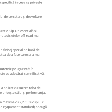
 specifică în ceea ce privește
i de cercetare și dezvoltare
rație Slip-On esențială și
 motocicletelor off-road mai
n finisaj special pe bază de
atea de a face caroseria mai
ternic pe ușurință: în
te cu adevărat semnificativă,
a aplicat cu succes toba de
privește stilul și performanța.
rea maximă cu 2,2 CP și cuplul cu
i de eșapament standard) adaugă