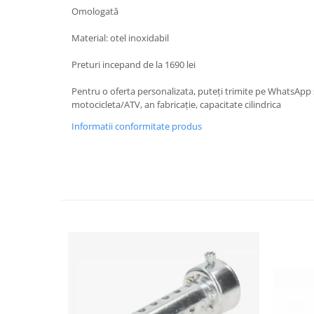
Protectii Picioare
Omologată
Imbracaminte Casual
Material: otel inoxidabil
Borsete
Preturi incepand de la 1690 lei
Cadou personalizat
Curele
Pentru o oferta personalizata, puteți trimite pe WhatsAp
motocicleta/ATV, an fabricație, capacitate cilindrica
Haine
Ochelari de soare
Informatii conformitate produs
Sepci
Vesta
Echipament Dama
Camasi dama
Geci dama
Incaltaminte dama
Manusi dama
Pantaloni dama
Intercom
TRANSPORT & DEPOZITARE