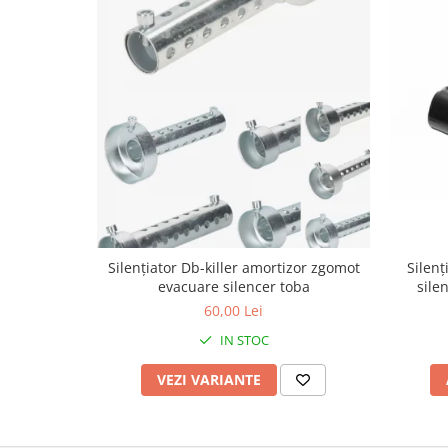
Genti & Bagaje
Borsete
Geanta furca
Geanta ghidon
Geanta rezervor
Geanta spate
Genti laterale
Genti picior
Top case
Silențiator Db-killer amortizor zgomot
Silenț
Accesorii
evacuare silencer toba
sile
Top case
60,00 Lei
Cutii / Genti SHAD
IN STOC
Accesorii cutii Shad
Cutii aluminiu Shad
VEZI VARIANTE
Cutii ATV Shad
Cutii capace colorate