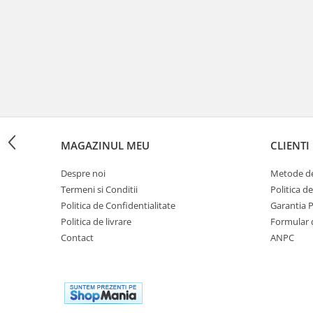
Cutii laterale Shad
Genti rezervor Shad
Genti soft Shad
Genti TERRA Shad
Kituri complete TERRA Shad
Kituri de prindere Shad
Top Case Shad
Rucsacuri & Genti
MAGAZINUL MEU
CLIENTI
Genti
Rucsac
Despre noi
Metode de
Termeni si Conditii
Politica d
Suporti prindere cutii/genti
Politica de Confidentialitate
Garantia 
Cutii / Genti
Politica de livrare
Formular 
Antifurt
Contact
ANPC
Chingi / Plase bagaj
Lama zapada
Prelata moto/atv/snow