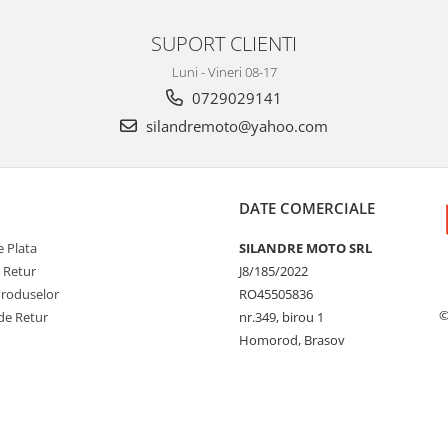
SUPORT CLIENTI
Luni - Vineri 08-17
0729029141
silandremoto@yahoo.com
DATE COMERCIALE
 Plata
SILANDRE MOTO SRL
e Retur
J8/185/2022
Produselor
RO45505836
©
de Retur
nr.349, birou 1
Homorod, Brasov