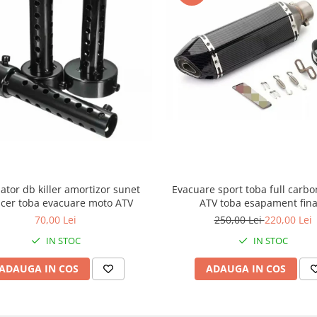
iator db killer amortizor sunet
Evacuare sport toba full carbo
ncer toba evacuare moto ATV
ATV toba esapament fina
70,00 Lei
250,00 Lei
220,00 Lei
IN STOC
IN STOC
ADAUGA IN COS
ADAUGA IN COS