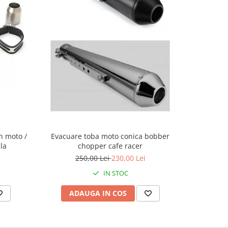
Evacuare toba moto conica bobber
n moto /
Evacuare 
chopper cafe racer
la
evacuare
250,00 Lei
230,00 Lei
IN STOC
ADAUGA IN COS
AD