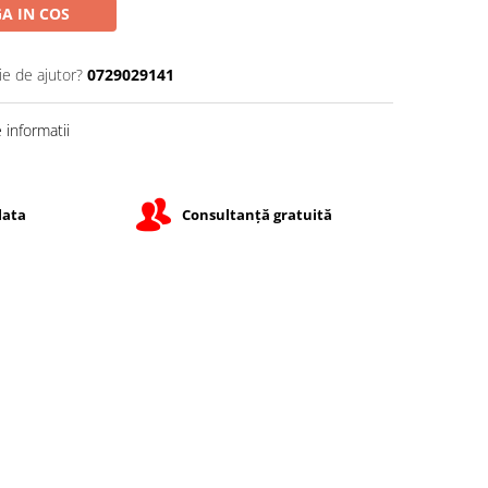
A IN COS
ie de ajutor?
0729029141
informatii
lata
Consultanță gratuită