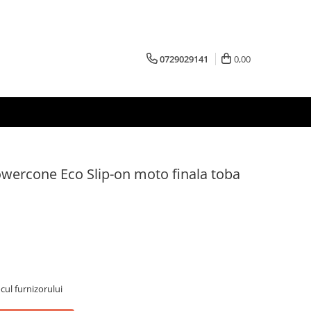
0729029141
0,00
wercone Eco Slip-on moto finala toba
ocul furnizorului