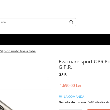
Slip-on moto finala toba
Evacuare sport GPR Po
G.P.R.
G.P.R.
1.690,00 Lei
LA COMANDA
Durata de livrare:
5-10 zile din st