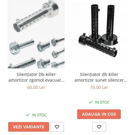
Protectii Polisport
Kit pompa apa
Rezervor
Radiator
Rulmenti ghidon
Semering pompa apa
Senzor
Kit rulmenti ghidon
Suruburi si capace motor
Scarite
Suport/Suruburi/Piulite/Cleme
Silențiator Db-killer
Silențiator db killer
amortizor zgomot evacuare
amortizor sunet silencer
silencer toba
toba evacuare moto ATV
60,00 Lei
70,00 Lei
IN STOC
ADAUGA IN COS
IN STOC
VEZI VARIANTE