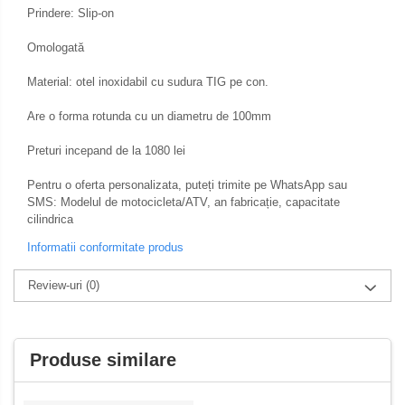
Prindere: Slip-on
Membrana carburator
Abtibilde / Stickere
Muzicuta
Banda ornament janta
Omologată
Plutitor
Kit abtibilde
Material: otel inoxidabil cu sudura TIG pe con.
Pompa benzina
Protectie Rezervor
Rezervor / Buson rezervor
Are o forma rotunda cu un diametru de 100mm
Accesorii puig
Robinet benzina
Preturi incepand de la 1080 lei
Bascula
Soc
Sonda benzina
Pentru o oferta personalizata, puteți trimite pe WhatsApp sau
Cricuri
SMS: Modelul de motocicleta/ATV, an fabricație, capacitate
Vacum benzina
cilindrica
Directie
Sistem lubrifiere motor
Informatii conformitate produs
Bieleta
Buson
Pivoti
Review-uri
(0)
Pompa ulei
Set cap de bara
Sistem pornire
Parbriz
Capac pornire
Produse similare
Pedale
Cuplaj rac
Pedale pornire
Rac pornire