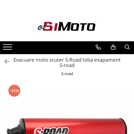
Toate Produsele
MOTOCICLETE & ATV
ECHIPAMENTE
Echipament Strada
Casti
Evacuare moto scuter S-Road toba esapament
S-road
Camasi
Cizme & Ghete
S-road
Geci
Manusi
-31%
Ochelari
Pantaloni
Veste
Echipament Cross & ATV
Casti