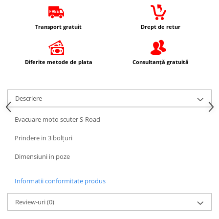
Protectii Picioare
Imbracaminte Casual
Transport gratuit
Drept de retur
Borsete
Cadou personalizat
Curele
Diferite metode de plata
Consultanță gratuită
Haine
Ochelari de soare
Descriere
Sepci
Vesta
Evacuare moto scuter S-Road
Echipament Dama
Prindere in 3 bolțuri
Camasi dama
Geci dama
Dimensiuni in poze
Incaltaminte dama
Manusi dama
Informatii conformitate produs
Pantaloni dama
Review-uri
(0)
Intercom
TRANSPORT & DEPOZITARE