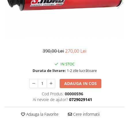
Cizme
Geci
Manusi
Ochelari
Pantaloni
Tricou/Pantaloni termici
Tricouri
390,00 Lei
270,00 Lei
Veste airbag
Echipament Impermeabil
IN STOC
Durata de livrare:
1-2 zile lucrătoare
Accesorii echipamente
Protectii Corp
ADAUGA IN COS
Brauri
Cod Produs:
00000596
Cagule
Ai nevoie de ajutor?
0729029141
Protectii Coloana
Protectii Corp
Adauga la Favorite
Cere informatii
Protectii Gat
Protectii Maini