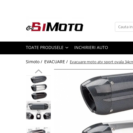
Toate Produsele
MOTOCICLETE & ATV
ECHIPAMENTE
Echipament Strada
TOATE PRODUSELE
INCHIRIERI AUTO
Casti
Simoto /
EVACUARE /
Evacuare moto atv sport ovala 34
Camasi
Cizme & Ghete
Geci
Manusi
Ochelari
Pantaloni
Veste
Echipament Cross & ATV
Casti