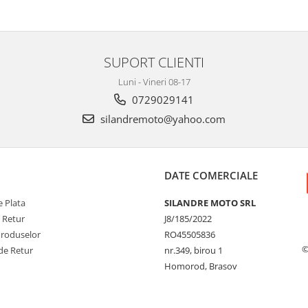
SUPORT CLIENTI
Luni - Vineri 08-17
0729029141
silandremoto@yahoo.com
DATE COMERCIALE
 Plata
SILANDRE MOTO SRL
e Retur
J8/185/2022
Produselor
RO45505836
©
de Retur
nr.349, birou 1
Homorod, Brasov