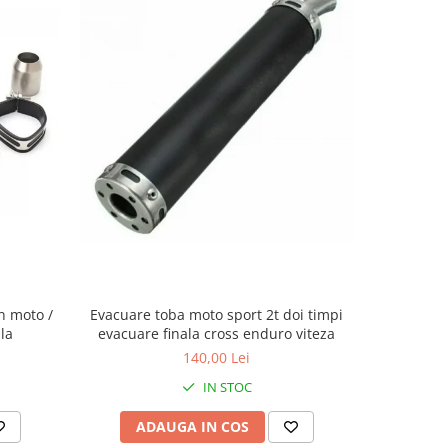
-8%
n moto /
Evacuare toba moto sport 2t doi timpi
Evacuar
la
evacuare finala cross enduro viteza
140,00 Lei
2
IN STOC
ADAUGA IN COS
AD