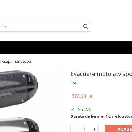
cm eșapament toba
Evacuare moto atv sp
SM
320,00 Lei
IN STOC
Durata de livrare:
1-2 zile lucrăto
ADAUG