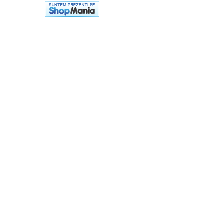
Accesorii
Carlige & Suporti
Remorci & Utile
Trolii & Suporti
Suporti ATV & UTV
Suporti telefon & Audio
EVACUARE
Evacuari universale
Evacuări Mivv
Evacuări G.P.R.
Evacuări Storm
Evacuari FMF
Evacuari HLP
Accesorii
Banda termica