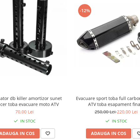
-12%
iator db killer amortizor sunet
Evacuare sport toba full carbo
ncer toba evacuare moto ATV
ATV toba esapament fina
70,00 Lei
250,00 Lei
220,00 Lei
IN STOC
IN STOC
ADAUGA IN COS
ADAUGA IN COS