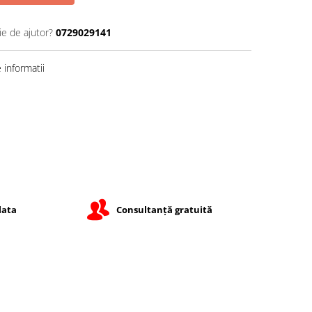
ie de ajutor?
0729029141
informatii
lata
Consultanță gratuită