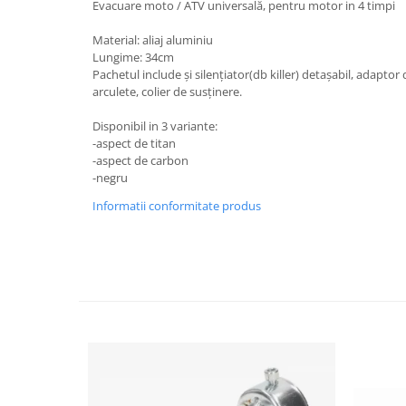
Evacuare moto / ATV universală, pentru motor in 4 timpi
Imbracaminte Casual
Material: aliaj aluminiu
Borsete
Lungime: 34cm
Cadou personalizat
Pachetul include și silențiator(db killer) detașabil, adaptor
Curele
arculete, colier de susținere.
Haine
Disponibil in 3 variante:
Ochelari de soare
-aspect de titan
Sepci
-aspect de carbon
-negru
Vesta
Informatii conformitate produs
Echipament Dama
Camasi dama
Geci dama
Incaltaminte dama
Manusi dama
Pantaloni dama
Intercom
TRANSPORT & DEPOZITARE
Genti & Bagaje