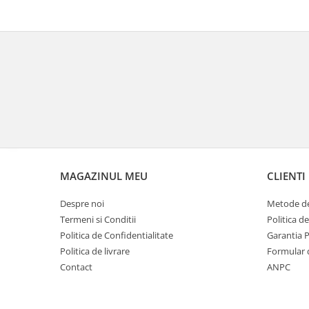
Genti rezervor Shad
Genti soft Shad
Genti TERRA Shad
Kituri complete TERRA Shad
Kituri de prindere Shad
Top Case Shad
Rucsacuri & Genti
Genti
Rucsac
Suporti prindere cutii/genti
MAGAZINUL MEU
CLIENTI
Cutii / Genti
Despre noi
Metode de
Antifurt
Termeni si Conditii
Politica d
Chingi / Plase bagaj
Politica de Confidentialitate
Garantia 
Politica de livrare
Formular 
Lama zapada
Contact
ANPC
Prelata moto/atv/snow
Remorci & Trolii