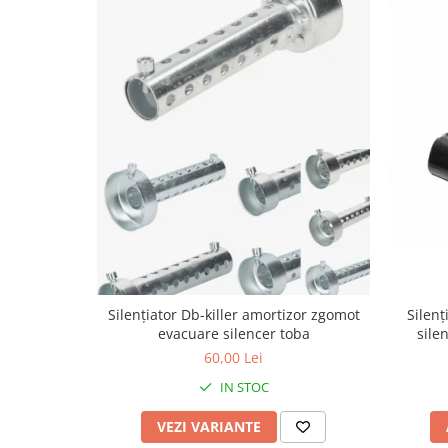
Borsete
Geanta furca
Geanta ghidon
Geanta rezervor
Geanta spate
Genti laterale
Genti picior
Top case
Accesorii
Top case
Cutii / Genti SHAD
Silențiator Db-killer amortizor zgomot
Silenț
Accesorii cutii Shad
evacuare silencer toba
sile
Cutii aluminiu Shad
60,00 Lei
Cutii ATV Shad
IN STOC
Cutii capace colorate
VEZI VARIANTE
Cutii laterale Shad