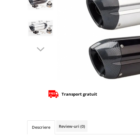
Cizme
Geci
Manusi
Ochelari
Pantaloni
Tricou/Pantaloni termici
Tricouri
Echipament Impermeabil
Accesorii echipamente
Protectii Corp
Brauri
Transport gratuit
Cagule
Protectii Coloana
Protectii Corp
Protectii Gat
Review-uri
(0)
Descriere
Protectii Maini
Protectii Picioare