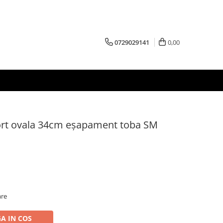
0729029141
0,00
ort ovala 34cm eșapament toba SM
are
A IN COS