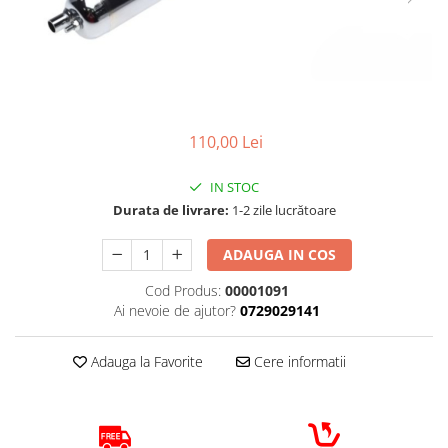
Cizme
Geci
Manusi
Ochelari
Pantaloni
Tricou/Pantaloni termici
110,00 Lei
Tricouri
IN STOC
Echipament Impermeabil
Durata de livrare:
1-2 zile lucrătoare
Accesorii echipamente
Protectii Corp
ADAUGA IN COS
Brauri
Cod Produs:
00001091
Cagule
Ai nevoie de ajutor?
0729029141
Protectii Coloana
Protectii Corp
Adauga la Favorite
Cere informatii
Protectii Gat
Protectii Maini
Protectii Picioare