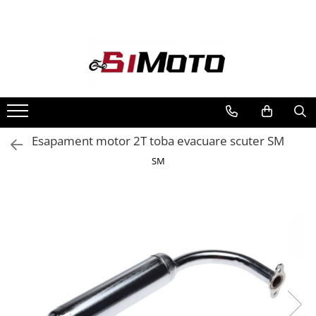
Toate Produsele
MOTOCICLETE & ATV
ECHIPAMENTE
Echipament Strada
Casti
Esapament motor 2T toba evacuare scuter SM
Camasi
SM
Cizme & Ghete
Geci
Manusi
Ochelari
Pantaloni
Veste
Echipament Cross & ATV
Casti