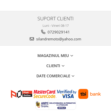
Genti soft Shad
Genti TERRA Shad
Kituri complete TERRA Shad
SUPORT CLIENTI
Kituri de prindere Shad
Luni - Vineri 08-17
Top Case Shad
0729029141
Rucsacuri & Genti
silandremoto@yahoo.com
Genti
Rucsac
Suporti prindere cutii/genti
MAGAZINUL MEU
Cutii / Genti
CLIENTI
Antifurt
DATE COMERCIALE
Chingi / Plase bagaj
Lama zapada
Prelata moto/atv/snow
Remorci & Trolii
Accesorii