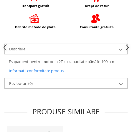
Imbracaminte Casual
Transport gratuit
Drept de retur
Borsete
Cadou personalizat
Diferite metode de plata
Consultanță gratuită
Curele
Haine
Ochelari de soare
Descriere
Sepci
Vesta
Esapament pentru motor in 2T cu capacitate până în 100 ccm
Echipament Dama
Informatii conformitate produs
Camasi dama
Review-uri
(0)
Geci dama
Incaltaminte dama
Manusi dama
Pantaloni dama
PRODUSE SIMILARE
Intercom
TRANSPORT & DEPOZITARE
Genti & Bagaje