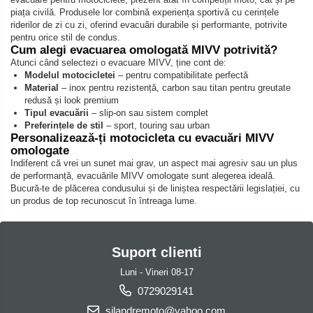
piața civilă. Produsele lor combină experiența sportivă cu cerințele
riderilor de zi cu zi, oferind evacuări durabile și performante, potrivite
pentru orice stil de condus.
Cum alegi evacuarea omologată MIVV potrivită?
Atunci când selectezi o evacuare MIVV, ține cont de:
Modelul motocicletei
– pentru compatibilitate perfectă
Material
– inox pentru rezistență, carbon sau titan pentru greutate
redusă și look premium
Tipul evacuării
– slip-on sau sistem complet
Preferințele de stil
– sport, touring sau urban
Personalizează-ți motocicleta cu evacuări MIVV
omologate
Indiferent că vrei un sunet mai grav, un aspect mai agresiv sau un plus
de performanță, evacuările MIVV omologate sunt alegerea ideală.
Bucură-te de plăcerea condusului și de liniștea respectării legislației, cu
un produs de top recunoscut în întreaga lume.
Suport clienti
Luni - Vineri 08-17
0729029141
silandremoto@yahoo.com