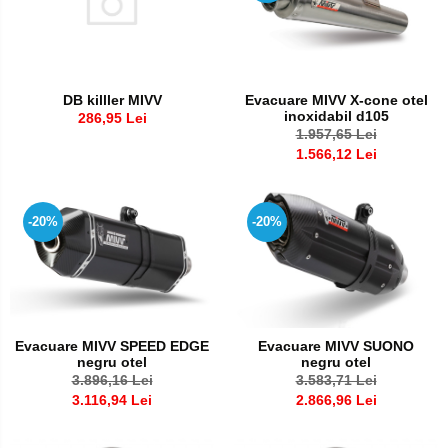
Evacuare MIVV X-cone otel
DB killler MIVV
inoxidabil d105
286,95 Lei
1.957,65 Lei
1.566,12 Lei
-20%
-20%
Evacuare MIVV SPEED EDGE
Evacuare MIVV SUONO
negru otel
negru otel
3.896,16 Lei
3.583,71 Lei
3.116,94 Lei
2.866,96 Lei