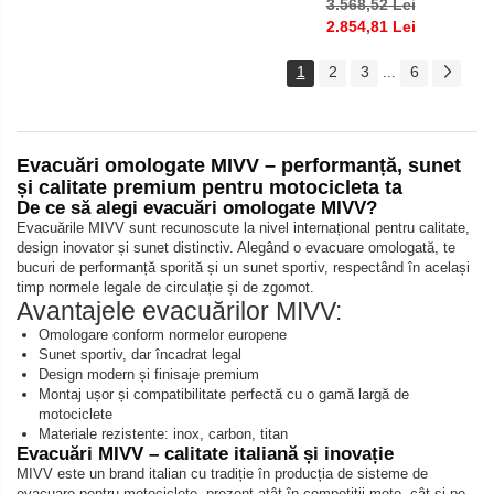
3.568,52 Lei
2.854,81 Lei
1
2
3
6
...
Evacuări omologate MIVV – performanță, sunet
și calitate premium pentru motocicleta ta
De ce să alegi evacuări omologate MIVV?
Evacuările MIVV sunt recunoscute la nivel internațional pentru calitate,
design inovator și sunet distinctiv. Alegând o evacuare omologată, te
bucuri de performanță sporită și un sunet sportiv, respectând în același
timp normele legale de circulație și de zgomot.
Avantajele evacuărilor MIVV:
Omologare conform normelor europene
Sunet sportiv, dar încadrat legal
Design modern și finisaje premium
Montaj ușor și compatibilitate perfectă cu o gamă largă de
motociclete
Materiale rezistente: inox, carbon, titan
Evacuări MIVV – calitate italiană și inovație
MIVV este un brand italian cu tradiție în producția de sisteme de
evacuare pentru motociclete, prezent atât în competiții moto, cât și pe