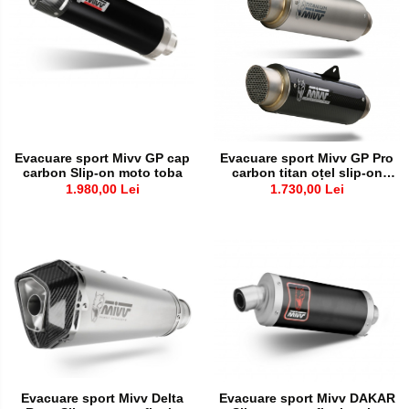
Membrana carburator
Abtibilde / Stickere
Muzicuta
Banda ornament janta
Plutitor
Kit abtibilde
Pompa benzina
Protectie Jug
Rezervor / Buson rezervor
Protectie Rezervor
Robinet benzina
Accesorii puig
Evacuare sport Mivv GP cap
Evacuare sport Mivv GP Pro
Soc
carbon Slip-on moto toba
carbon titan oțel slip-on
Bascula
Sonda benzina
moto toba
1.980,00 Lei
1.730,00 Lei
Vacum benzina
Cricuri
Sistem lubrifiere motor
Directie
Buson
Bieleta
Pompa ulei
Pivoti
Sistem pornire
Set cap de bara
Capac pornire
Parbriz
Cuplaj rac
Pedale
Evacuare sport Mivv Delta
Evacuare sport Mivv DAKAR
Rac pornire