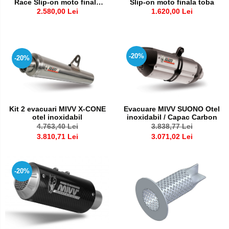
Race Slip-on moto finala
Slip-on moto finala toba
Pedale pornire
Semiluna pornire
toba
2.580,00 Lei
1.620,00 Lei
Pedale schimbator
Sistem racire motor
Plasticuri Enduro/Mx
Angrenaj pompa apa
Protectii cadru / motor
-20%
Capac racire motor
-20%
Protectii Polisport
Kit pompa apa
Radiator
Rezervor
Semering pompa apa
Rulmenti ghidon
Kit 2 evacuari MIVV X-CONE
Evacuare MIVV SUONO Otel
Senzor
otel inoxidabil
inoxidabil / Capac Carbon
Kit rulmenti ghidon
4.763,40 Lei
3.838,77 Lei
Suruburi si capace motor
3.810,71 Lei
3.071,02 Lei
Scarite
Suport pasager PUIG
-20%
Suport/Suruburi/Piulite/Cleme