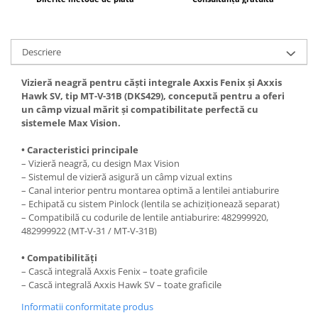
Kit abtibilde
Rezervor / Buson rezervor
Protectie Rezervor
Robinet benzina
Accesorii puig
Descriere
Soc
Bascula
Sonda benzina
Vizieră neagră pentru căști integrale Axxis Fenix și Axxis
Vacum benzina
Cricuri
Hawk SV, tip MT-V-31B (DKS429), concepută pentru a oferi
un câmp vizual mărit și compatibilitate perfectă cu
Sistem lubrifiere motor
Directie
sistemele Max Vision.
Buson
Bieleta
• Caracteristici principale
Pompa ulei
Pivoti
– Vizieră neagră, cu design Max Vision
Sistem pornire
Set cap de bara
– Sistemul de vizieră asigură un câmp vizual extins
– Canal interior pentru montarea optimă a lentilei antiaburire
Capac pornire
Parbriz
– Echipată cu sistem Pinlock (lentila se achiziționează separat)
Cuplaj rac
Pedale
– Compatibilă cu codurile de lentile antiaburire: 482999920,
Rac pornire
482999922 (MT-V-31 / MT-V-31B)
Pedale pornire
Semiluna pornire
Pedale schimbator
• Compatibilități
Sistem racire motor
– Cască integrală Axxis Fenix – toate graficile
Plasticuri Enduro/Mx
– Cască integrală Axxis Hawk SV – toate graficile
Angrenaj pompa apa
Protectii cadru / motor
Capac racire motor
Informatii conformitate produs