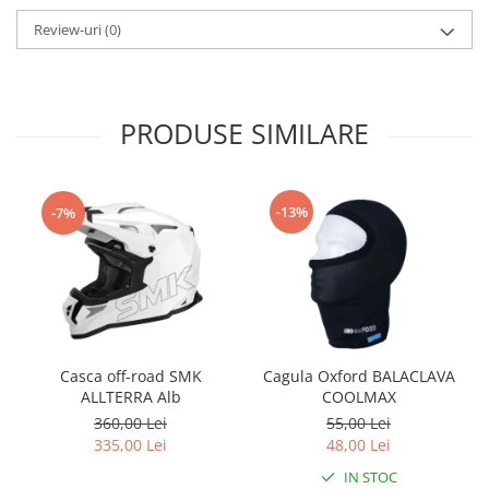
Protectii Polisport
Kit pompa apa
Review-uri
(0)
Rezervor
Radiator
Rulmenti ghidon
Semering pompa apa
Senzor
Kit rulmenti ghidon
Suruburi si capace motor
PRODUSE SIMILARE
Scarite
Suport/Suruburi/Piulite/Cleme
-13%
-7%
Casca off-road SMK
Cagula Oxford BALACLAVA
ALLTERRA Alb
COOLMAX
360,00 Lei
55,00 Lei
335,00 Lei
48,00 Lei
IN STOC