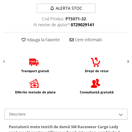
Genti & Bagaje
ALERTA STOC
Borsete
Cod Produs:
PTS071-32
Geanta furca
Ai nevoie de ajutor?
0729029141
Geanta ghidon
Geanta rezervor
Adauga la Favorite
Cere informatii
Geanta spate
Genti laterale
Genti picior
Top case
Transport gratuit
Drept de retur
Accesorii
Top case
Diferite metode de plata
Consultanță gratuită
Cutii / Genti SHAD
Accesorii cutii Shad
Cutii aluminiu Shad
Descriere
Cutii ATV Shad
Cutii capace colorate
Pantalonii moto textili de damă SM Racewear Cargo Lady