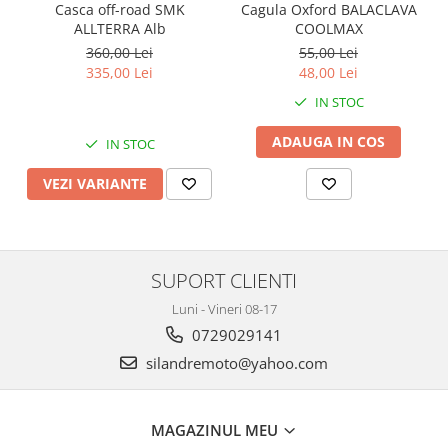
Banda termica
Casca off-road SMK
Cagula Oxford BALACLAVA
ALLTERRA Alb
COOLMAX
Evacuare completa
360,00 Lei
55,00 Lei
Filtru de fum
335,00 Lei
48,00 Lei
Galerie Evacuare
IN STOC
Garnituri toba
ADAUGA IN COS
IN STOC
Kit tuning
VEZI VARIANTE
Prindere
Protecții galerie
Silentiator / Dbkiller
SUPORT CLIENTI
SUSPENSIE CADRU
Ghidoane & Control
Luni - Vineri 08-17
0729029141
Adaptoare
silandremoto@yahoo.com
Ajutor acceleratie
Amortizor ghidon
Cabluri
MAGAZINUL MEU
Capete ghidon