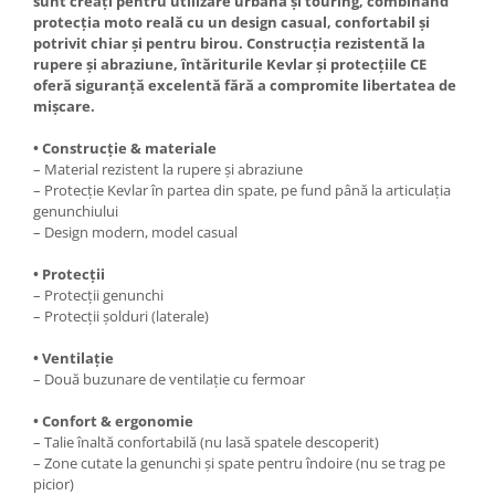
sunt creați pentru utilizare urbană și touring, combinând
Cutii laterale Shad
protecția moto reală cu un design casual, confortabil și
Genti rezervor Shad
potrivit chiar și pentru birou. Construcția rezistentă la
rupere și abraziune, întăriturile Kevlar și protecțiile CE
Genti soft Shad
oferă siguranță excelentă fără a compromite libertatea de
Genti TERRA Shad
mișcare.
Kituri complete TERRA Shad
• Construcție & materiale
Kituri de prindere Shad
– Material rezistent la rupere și abraziune
Top Case Shad
– Protecție Kevlar în partea din spate, pe fund până la articulația
Rucsacuri & Genti
genunchiului
– Design modern, model casual
Genti
Rucsac
• Protecții
– Protecții genunchi
Suporti prindere cutii/genti
– Protecții șolduri (laterale)
Cutii / Genti
• Ventilație
Antifurt
– Două buzunare de ventilație cu fermoar
Chingi / Plase bagaj
• Confort & ergonomie
Lama zapada
– Talie înaltă confortabilă (nu lasă spatele descoperit)
– Zone cutate la genunchi și spate pentru îndoire (nu se trag pe
Prelata moto/atv/snow
picior)