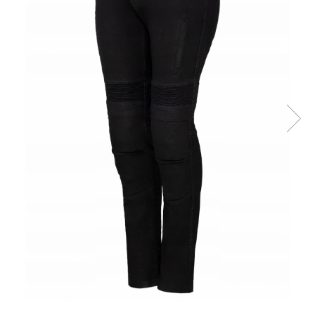
Cizme
Geci
Manusi
Ochelari
Pantaloni
Tricou/Pantaloni termici
Tricouri
Veste airbag
Echipament Impermeabil
Accesorii echipamente
Protectii Corp
Brauri
Cagule
Protectii Coloana
Protectii Corp
Protectii Gat
Protectii Maini