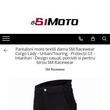
Toate Produsele
MOTOCICLETE & ATV
ECHIPAMENTE
Echipament Strada
Casti
Pantaloni moto textili dama SM Racewear
Cargo Lady - Urban/Touring - Protecții CE -
Camasi
Intarituri - Design casual, potriviti si pentru
Cizme & Ghete
birou SM Racewear
Geci
SM Racewear
Manusi
Ochelari
Pantaloni
Veste
Echipament Cross & ATV
Casti