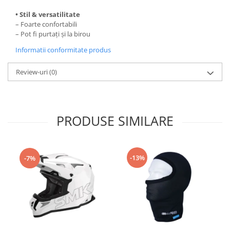
Remorci & Trolii
• Stil & versatilitate
Accesorii
– Foarte confortabili
– Pot fi purtați și la birou
Carlige & Suporti
Remorci & Utile
Informatii conformitate produs
Trolii & Suporti
Review-uri
(0)
Suporti ATV & UTV
Suporti telefon & Audio
EVACUARE
PRODUSE SIMILARE
Evacuari universale
Evacuări Mivv
Evacuări G.P.R.
-13%
-7%
Evacuări Storm
Evacuari FMF
Evacuari HLP
Accesorii