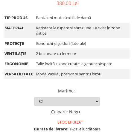
380,00 Lei
Protectii Picioare
Imbracaminte Casual
TIP PRODUS
Pantaloni moto textili de damă
Borsete
MATERIAL
Rezistent la rupere și abraziune + Kevlar în zone
Cadou personalizat
critice
Curele
PROTECȚII
Genunchi și șolduri (laterale)
Haine
Ochelari de soare
VENTILAȚIE
2 buzunare cu fermoar
Sepci
ERGONOMIE
Talie înaltă + zone cutate la genunchi/spate
Vesta
VERSATILITATE
Model casual, potrivit și pentru birou
Echipament Dama
Camasi dama
Marime
:
Geci dama
Incaltaminte dama
Manusi dama
Culoare
:
Negru
Pantaloni dama
STOC EPUIZAT
Intercom
Durata de livrare:
1-2 zile lucrătoare
TRANSPORT & DEPOZITARE