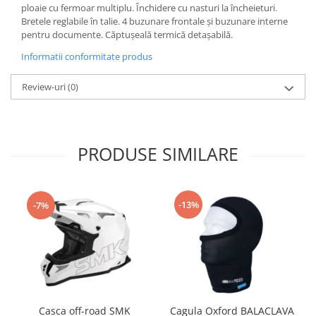
ploaie cu fermoar multiplu. Închidere cu nasturi la încheieturi.
Kit abtibilde
Rezervor / Buson rezervor
Bretele reglabile în talie. 4 buzunare frontale și buzunare interne
Protectie Jug
pentru documente. Căptușeală termică detașabilă.
Robinet benzina
Protectie Rezervor
Soc
Informatii conformitate produs
Accesorii puig
Sonda benzina
Review-uri
(0)
Bascula
Vacum benzina
Sistem lubrifiere motor
Cricuri
Buson
Directie
PRODUSE SIMILARE
Pompa ulei
Bieleta
Sistem pornire
Pivoti
Capac pornire
Set cap de bara
-13%
-7%
Cuplaj rac
Parbriz
Rac pornire
Pedale
Semiluna pornire
Pedale pornire
Sistem racire motor
Pedale schimbator
Angrenaj pompa apa
Plasticuri Enduro/Mx
Capac racire motor
Casca off-road SMK
Cagula Oxford BALACLAVA
Protectii cadru / motor