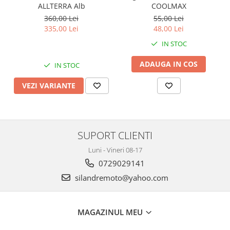
Kit pompa apa
ALLTERRA Alb
COOLMAX
Protectii Polisport
Radiator
360,00 Lei
55,00 Lei
Rezervor
335,00 Lei
48,00 Lei
Semering pompa apa
IN STOC
Rulmenti ghidon
Senzor
Suruburi si capace motor
Kit rulmenti ghidon
ADAUGA IN COS
IN STOC
Scarite
VEZI VARIANTE
Suport pasager PUIG
Suport/Suruburi/Piulite/Cleme
SUPORT CLIENTI
Luni - Vineri 08-17
0729029141
silandremoto@yahoo.com
MAGAZINUL MEU