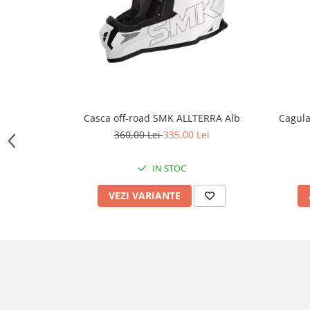
Cutii laterale Shad
Genti rezervor Shad
Genti soft Shad
Genti TERRA Shad
Kituri complete TERRA Shad
Kituri de prindere Shad
Top Case Shad
Cagul
Casca off-road SMK ALLTERRA Alb
Rucsacuri & Genti
360,00 Lei
335,00 Lei
Genti
IN STOC
Rucsac
Suporti prindere cutii/genti
VEZI VARIANTE
Cutii / Genti
Antifurt
Chingi / Plase bagaj
Lama zapada
Prelata moto/atv/snow