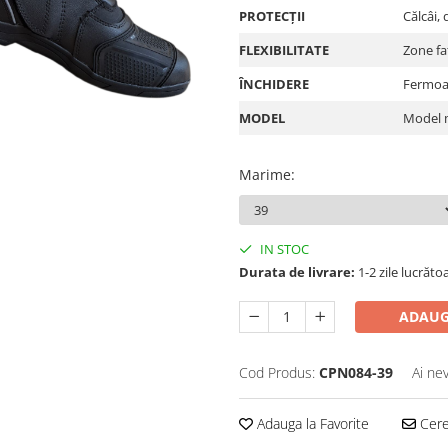
PROTECȚII
Călcâi, 
FLEXIBILITATE
Zone fa
ÎNCHIDERE
Fermoar
MODEL
Model 
Marime
:
IN STOC
Durata de livrare:
1-2 zile lucrăto
ADAUG
Cod Produs:
CPN084-39
Ai ne
Adauga la Favorite
Cere 