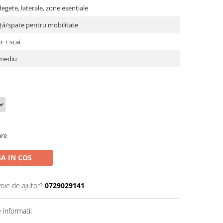
degete, laterale, zone esențiale
ță/spate pentru mobilitate
 + scai
mediu
are
A IN COS
voie de ajutor?
0729029141
informatii