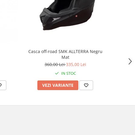
-4%
Casca off-road SMK ALLTERRA Negru
Casca mo
Mat
culoare 
360,00 Lei
335,00 Lei
2
IN STOC
VEZI VARIANTE
AD