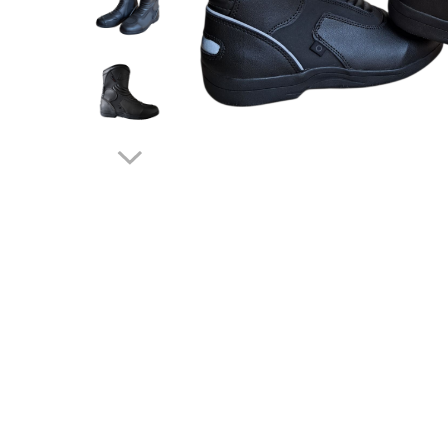
Cizme
Geci
Manusi
Ochelari
Pantaloni
Tricou/Pantaloni termici
Tricouri
Veste airbag
Echipament Impermeabil
Accesorii echipamente
Protectii Corp
Brauri
Cagule
Protectii Coloana
Protectii Corp
Protectii Gat
Protectii Maini