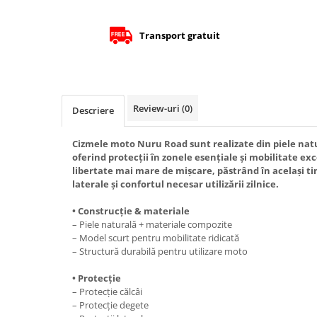
Protectii Picioare
Imbracaminte Casual
Transport gratuit
Borsete
Cadou personalizat
Curele
Haine
Review-uri
(0)
Descriere
Ochelari de soare
Sepci
Cizmele moto Nuru Road sunt realizate din piele nat
oferind protecții în zonele esențiale și mobilitate ex
Vesta
libertate mai mare de mișcare, păstrând în același ti
Echipament Dama
laterale și confortul necesar utilizării zilnice.
Camasi dama
• Construcție & materiale
Geci dama
– Piele naturală + materiale compozite
– Model scurt pentru mobilitate ridicată
Incaltaminte dama
– Structură durabilă pentru utilizare moto
Manusi dama
Pantaloni dama
• Protecție
– Protecție călcâi
Intercom
– Protecție degete
TRANSPORT & DEPOZITARE