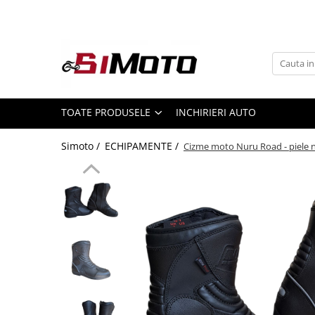
Toate Produsele
MOTOCICLETE & ATV
ECHIPAMENTE
Echipament Strada
TOATE PRODUSELE
INCHIRIERI AUTO
Casti
Simoto /
ECHIPAMENTE /
Cizme moto Nuru Road - piele na
Camasi
Cizme & Ghete
Geci
Manusi
Ochelari
Pantaloni
Veste
Echipament Cross & ATV
Casti