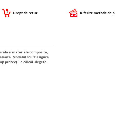
Drept de retur
Diferite metode de p
urală și materiale compozite,
celentă. Modelul scurt asigură
mp protecțiile călcâi–degete–