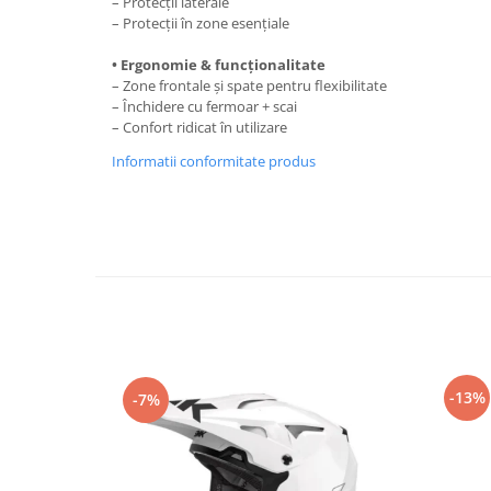
– Protecții laterale
– Protecții în zone esențiale
Genti & Bagaje
Borsete
• Ergonomie & funcționalitate
– Zone frontale și spate pentru flexibilitate
Geanta furca
– Închidere cu fermoar + scai
Geanta ghidon
– Confort ridicat în utilizare
Geanta rezervor
Informatii conformitate produs
Geanta spate
Genti laterale
Genti picior
Top case
Accesorii
Top case
Cutii / Genti SHAD
Accesorii cutii Shad
-13%
-7%
Cutii aluminiu Shad
Cutii ATV Shad
Cutii capace colorate