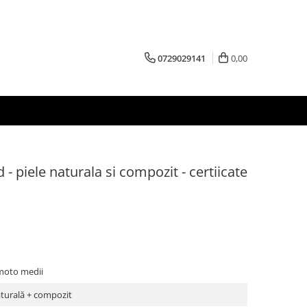
0729029141
0,00
 piele naturala si compozit - certiicate
moto medii
aturală + compozit