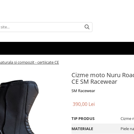
turala si compozit - certiicate CE
Cizme moto Nuru Road -
CE SM Racewear
SM Racewear
390,00 Lei
TIP PRODUS
Cizme 
MATERIALE
Piele n