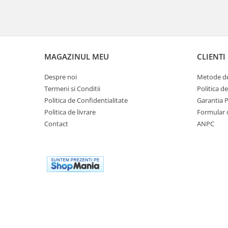
Remorci & Trolii
Accesorii
Carlige & Suporti
Remorci & Utile
MAGAZINUL MEU
CLIENTI
Trolii & Suporti
Suporti ATV & UTV
Despre noi
Metode de
Termeni si Conditii
Politica d
Suporti telefon & Audio
Politica de Confidentialitate
Garantia 
EVACUARE
Politica de livrare
Formular 
Evacuari universale
Contact
ANPC
Evacuări Mivv
Evacuări G.P.R.
Evacuări Storm
Evacuari FMF
Evacuari HLP
Accesorii