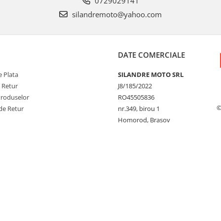
0729029141
silandremoto@yahoo.com
DATE COMERCIALE
 Plata
SILANDRE MOTO SRL
e Retur
J8/185/2022
Produselor
RO45505836
©
de Retur
nr.349, birou 1
Homorod, Brasov