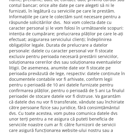
Cutii aluminiu Shad
contul bancar; orice alte date pe care alegeti să ni le
Cadru
Kit tuning
Ochelari
Releu ventilator
Burdufuri planetare
Cutii ATV Shad
Distributie
furnizati, în legătură cu serviciile pe care le prestăm.
Pantaloni
Accesorii
Semnalizari
Cruce cadran
Prindere
Cutii capace colorate
Informațiile pe care le colectăm sunt necesare pentru a
Axa came
răspunde solicitărilor dvs. Noi vom colecta date cu
Tricou/Pantaloni termici
Aripa Fata
Transmisie curea
Cutii laterale Shad
Set semnalizari
Protecții galerie
Cheie lant distributie
caracter personal și le vom folosi în următoarele scopuri:
Tricouri
Aripa spate
Genti rezervor Shad
Sticla semnalizare
Arc variator spate
Intinzator lant
intenția de cumpărare; prelucrarea plăților pe care le-ați
Silentiator / Dbkiller
Echipament Impermeabil
Capac filtru aer
efectuat; asigurarea serviciului clienți; îndeplinirea
Genti soft Shad
Afisaj / Bord
Curea Transmisie
Lant distributie
obligațiilor legale. Durata de prelucrare a datelor
Carene
Accesorii echipamente
Genti TERRA Shad
Flansa suport bile variator
Semeringuri supape
Alarme moto/atv
personale: datele cu caracter personal vor fi stocate
Kit plasticuri
Kituri complete TERRA Shad
Ghidaj ambreaj
exclusiv pentru perioada necesară prestării serviciilor,
Protectii Corp
Supape
Baterii
Laterale radiator
soluționarea cererilor dvs sau soluționarea eventualelor
Kituri de prindere Shad
Role variator
Garnituri
Brauri
Becuri
litigii. De asemenea, anumite date vor fi stocate pe
Laterale spate
Top Case Shad
Semifulie variator
perioada prevăzută de lege, respectiv: datele conținute în
Cagule
Garnituri / bucata
Bujii
Plastic numar
Rucsacuri & Genti
Variator
documentele contabile vor fi arhivate, conform legii
Protectii Coloana
Kit garnituri
Protectii furca/telescop
pentru o perioadă de 10 ani datele furnizate pentru
Butoane / Comutator /
Genti
Protectii Corp
Semeringuri
confirmarea plăților, pentru o perioadă de 5 ani La finalul
Intrerupator
Sa
Rucsac
perioadei de stocare datele vor fi distruse. Va garantăm
Protectii Gat
Motor de schimb
Scut Motor
Carena + far
că datele dvs nu vor fi transferate, vândute sau închiriate
Suporti prindere cutii/genti
Protectii Maini
Pistoane / Segmenti
către persoane fizice sau juridice, fără consimțământul
Spatar
Claxon
Protectii Picioare
Cutii / Genti
dvs. Cu toate acestea, vom putea comunica datele dvs
Pistoane
Suport numar
unor terți pentru a ne asigura că puteti beneficia de
Conectori / Cablaje
Imbracaminte Casual
Antifurt
Segmenti
Roti & Accesorii
serviciile noastre cum ar fi: către furnizorii de servicii
Contact pornire
Borsete
care asigură funcționarea website-ului nostru sau a
Chingi / Plase bagaj
Siguranta bolt
Accesorii