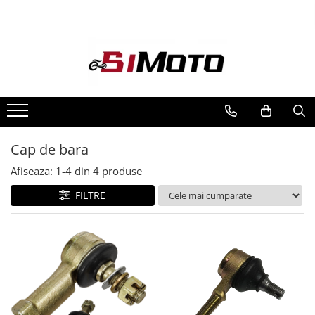
Toate Produsele
MOTOCICLETE & ATV
ECHIPAMENTE
Echipament Strada
Casti
Cap de bara
Camasi
Cizme & Ghete
Afiseaza:
1-
4
din
4
produse
Geci
FILTRE
Manusi
Ochelari
Pantaloni
Veste
Echipament Cross & ATV
Casti