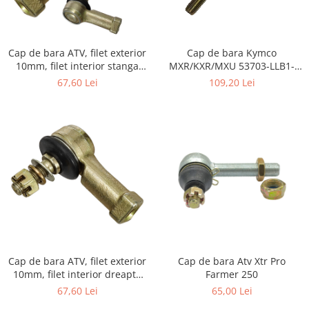
Cizme
Geci
Manusi
Cap de bara Kymco
Cap de bara ATV, filet exterior
Ochelari
MXR/KXR/MXU 53703-LLB1-
10mm, filet interior stanga
Pantaloni
900
12mm
109,20 Lei
67,60 Lei
Tricou/Pantaloni termici
Tricouri
Veste airbag
Echipament Impermeabil
Accesorii echipamente
Protectii Corp
Brauri
Cagule
Protectii Coloana
Cap de bara ATV, filet exterior
Cap de bara Atv Xtr Pro
Protectii Corp
10mm, filet interior dreapta
Farmer 250
Protectii Gat
12mm
67,60 Lei
65,00 Lei
Protectii Maini