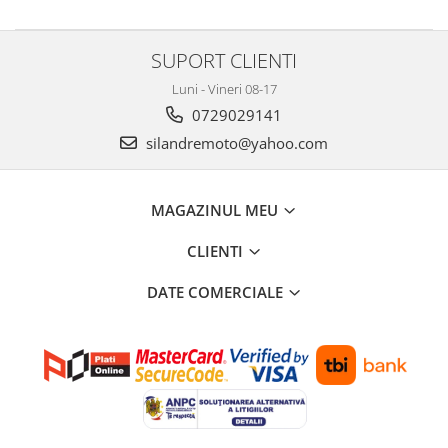
Protectii Picioare
Imbracaminte Casual
SUPORT CLIENTI
Cadou personalizat
Luni - Vineri 08-17
Curele
0729029141
Haine
silandremoto@yahoo.com
Ochelari de soare
Sepci
Echipament Dama
MAGAZINUL MEU
Camasi dama
CLIENTI
Geci dama
Incaltaminte dama
DATE COMERCIALE
Manusi dama
Pantaloni dama
Intercom
TRANSPORT & DEPOZITARE
Genti & Bagaje