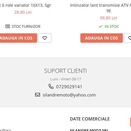
t 6 role variator 16X13, 5gr
Intinzator lant transmisie ATV
9E
28,80 Lei
98,80 Lei
STOC FURNIZOR
IN STOC
ADAUGA IN COS
ADAUGA IN COS
SUPORT CLIENTI
Luni - Vineri 08-17
0729029141
silandremoto@yahoo.com
DATE COMERCIALE
 Plata
SILANDRE MOTO SRL