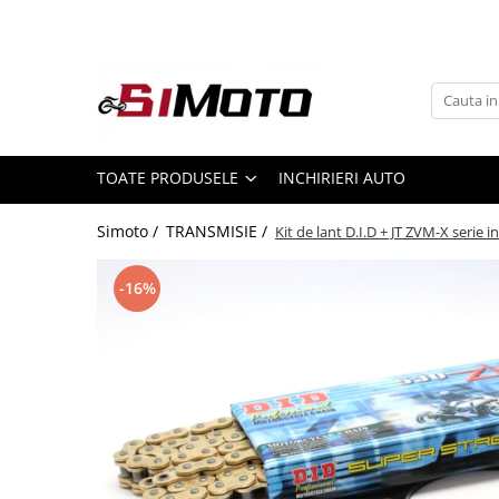
Toate Produsele
MOTOCICLETE & ATV
ECHIPAMENTE
Echipament Strada
TOATE PRODUSELE
INCHIRIERI AUTO
Casti
Simoto /
TRANSMISIE /
Kit de lant D.I.D + JT ZVM-X serie i
Camasi
Cizme & Ghete
-16%
Geci
Manusi
Ochelari
Pantaloni
Veste
Echipament Cross & ATV
Casti