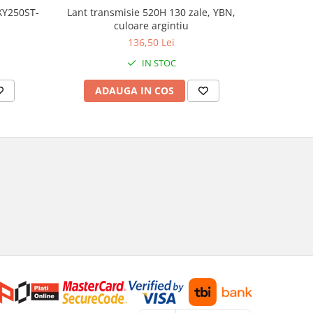
Lant transmisie 520H 130 zale, YBN,
 XY250ST-
Genti lat
culoare argintiu
136,50 Lei
IN STOC
ADAUGA IN COS
AD