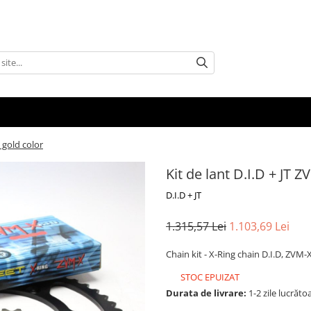
n gold color
Kit de lant D.I.D + JT Z
D.I.D + JT
1.315,57 Lei
1.103,69 Lei
Chain kit - X-Ring chain D.I.D, ZVM-X
STOC EPUIZAT
Durata de livrare:
1-2 zile lucrăto