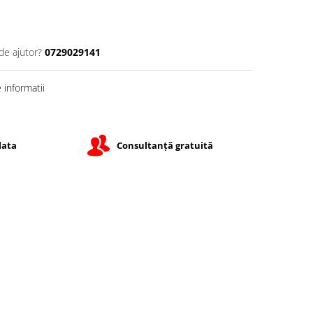
de ajutor?
0729029141
informatii
lata
Consultanță gratuită