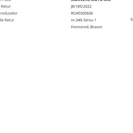
e Retur
J8/185/2022
Produselor
RO45505836
©
de Retur
nr.349, birou 1
Homorod, Brasov