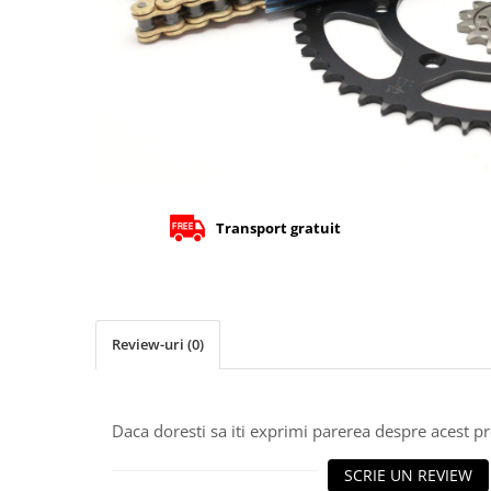
Cizme
Geci
Manusi
Ochelari
Pantaloni
Tricou/Pantaloni termici
Tricouri
Echipament Impermeabil
Transport gratuit
Accesorii echipamente
Protectii Corp
Brauri
Cagule
Review-uri
(0)
Protectii Coloana
Protectii Corp
Protectii Gat
Daca doresti sa iti exprimi parerea despre acest 
Protectii Maini
SCRIE UN REVIEW
Protectii Picioare