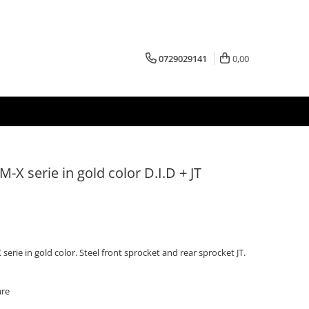
0729029141
0,00
VM-X serie in gold color D.I.D + JT
 serie in gold color. Steel front sprocket and rear sprocket JT.
are