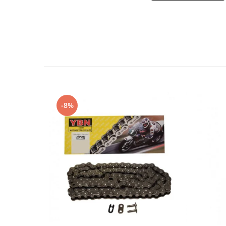
Imbracaminte Casual
Borsete
Cadou personalizat
Curele
Haine
Ochelari de soare
Sepci
Vesta
-8%
Echipament Dama
Camasi dama
Geci dama
Incaltaminte dama
Manusi dama
Pantaloni dama
Intercom
TRANSPORT & DEPOZITARE
Genti & Bagaje