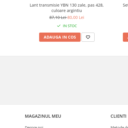
Lant transmisie YBN 130 zale, pas 428,
Se
Borsete
culoare argintiu
Geanta furca
87,10 Lei
80,00 Lei
Geanta ghidon
IN STOC
Geanta rezervor
ADAUGA IN COS
Geanta spate
Genti laterale
Genti picior
Top case
Accesorii
Top case
Cutii / Genti SHAD
Accesorii cutii Shad
Cutii aluminiu Shad
Cutii capace colorate
Cutii laterale Shad
MAGAZINUL MEU
CLIENTI
Genti rezervor Shad
Despre noi
Metode de