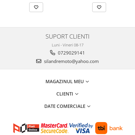
Protectii Polisport
Kit pompa apa
Rezervor
Radiator
Rulmenti ghidon
Semering pompa apa
Senzor
Kit rulmenti ghidon
Suruburi si capace motor
SUPORT CLIENTI
Scarite
Suport pasager PUIG
Luni - Vineri 08-17
0729029141
Suport/Suruburi/Piulite/Cleme
silandremoto@yahoo.com
MAGAZINUL MEU
CLIENTI
DATE COMERCIALE