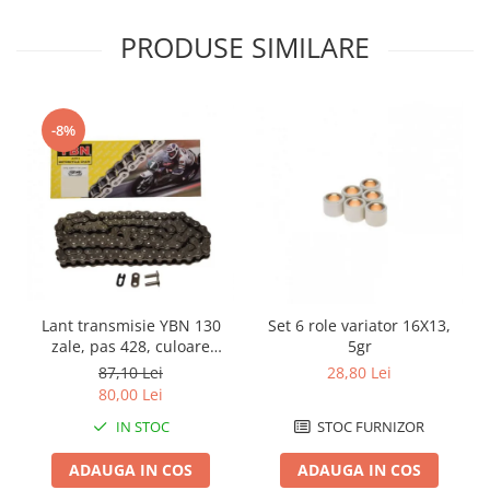
Kit abtibilde
Rezervor / Buson rezervor
PRODUSE SIMILARE
Protectie Rezervor
Robinet benzina
Accesorii puig
Soc
Bascula
Sonda benzina
-8%
Vacum benzina
Cricuri
Sistem lubrifiere motor
Directie
Buson
Bieleta
Pompa ulei
Pivoti
Sistem pornire
Set cap de bara
Capac pornire
Parbriz
Cuplaj rac
Lant transmisie YBN 130
Set 6 role variator 16X13,
Pedale
zale, pas 428, culoare
5gr
Rac pornire
argintiu
Pedale pornire
87,10 Lei
28,80 Lei
Semiluna pornire
80,00 Lei
Pedale schimbator
Sistem racire motor
Plasticuri Enduro/Mx
IN STOC
STOC FURNIZOR
Angrenaj pompa apa
Protectii cadru / motor
ADAUGA IN COS
ADAUGA IN COS
Capac racire motor