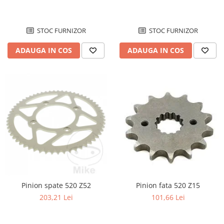
Supape
Garnituri
STOC FURNIZOR
STOC FURNIZOR
Garnituri / bucata
Kit garnituri
ADAUGA IN COS
ADAUGA IN COS
Semeringuri
Motor de schimb
Pistoane / Segmenti
Pistoane
Segmenti
Siguranta bolt
Prezoane/Suruburi
Set motor / chiuloase
Chiuloasa
Set motor
Pinion spate 520 Z52
Pinion fata 520 Z15
203,21 Lei
101,66 Lei
Set motor + chiuloase
Sistem alimentare cu combustibil