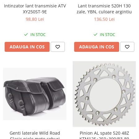
Imbracaminte Casual
Intinzator lant transmisie ATV
Lant transmisie 520H 130
XY250ST-9E
zale, YBN, culoare argintiu
Borsete
98,80 Lei
136,50 Lei
Cadou personalizat
Curele
IN STOC
IN STOC
Haine
ADAUGA IN COS
ADAUGA IN COS
Ochelari de soare
Sepci
Vesta
Echipament Dama
Camasi dama
Geci dama
Incaltaminte dama
Manusi dama
Pantaloni dama
Intercom
TRANSPORT & DEPOZITARE
Genti laterale Wild Road
Pinion AL spate 520 48Z
Genti & Bagaje
Clasic piele moto coburi
KTM125+250+300/83-89