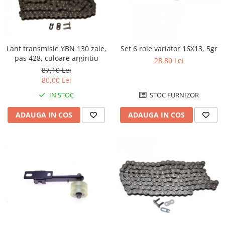
Cizme
Geci
Manusi
Ochelari
Lant transmisie YBN 130 zale,
Set 6 role variator 16X13, 5gr
Pantaloni
pas 428, culoare argintiu
28,80 Lei
Tricou/Pantaloni termici
87,10 Lei
80,00 Lei
Tricouri
IN STOC
STOC FURNIZOR
Echipament Impermeabil
Accesorii echipamente
ADAUGA IN COS
ADAUGA IN COS
Protectii Corp
Brauri
Cagule
Protectii Coloana
Protectii Corp
Protectii Gat
Protectii Maini
Protectii Picioare