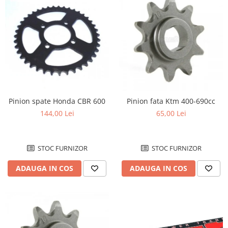
Inaltatore ghidon
Manete
Mansoane
Oglinzi
Protectii Ghidon
Protectii maini / Kit-uri
Cadru
Pinion spate Honda CBR 600
Pinion fata Ktm 400-690cc
Accesorii
144,00 Lei
65,00 Lei
Aripa Fata
Aripa spate
Capac filtru aer
STOC FURNIZOR
STOC FURNIZOR
Carene
ADAUGA IN COS
ADAUGA IN COS
Kit plasticuri
Laterale radiator
Laterale spate
Plastic numar
Protectii furca/telescop