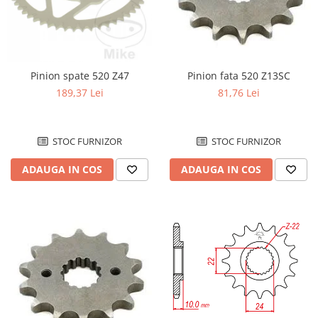
Protectii telescoape
Semeringuri amortizore /
telescoape
Abtibilde
Pinion spate 520 Z47
Pinion fata 520 Z13SC
Abtibilde / Stickere
189,37 Lei
81,76 Lei
Banda ornament janta
Kit abtibilde
STOC FURNIZOR
STOC FURNIZOR
Protectie Rezervor
Accesorii puig
ADAUGA IN COS
ADAUGA IN COS
Bascula
Cricuri
Directie
Bieleta
Pivoti
Set cap de bara
Parbriz