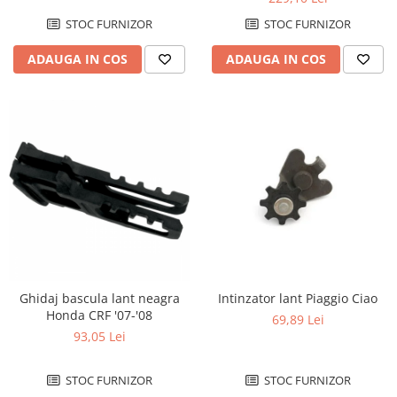
Genti soft Shad
STOC FURNIZOR
STOC FURNIZOR
Genti TERRA Shad
Kituri complete TERRA Shad
ADAUGA IN COS
ADAUGA IN COS
Kituri de prindere Shad
Top Case Shad
Rucsacuri & Genti
Genti
Rucsac
Suporti prindere cutii/genti
Cutii / Genti
Antifurt
Chingi / Plase bagaj
Intinzator lant Piaggio Ciao
Ghidaj bascula lant neagra
Lama zapada
Honda CRF '07-'08
69,89 Lei
Prelata moto/atv/snow
93,05 Lei
Remorci & Trolii
STOC FURNIZOR
STOC FURNIZOR
Accesorii