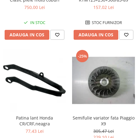
750,00 Lei
157,02 Lei
Borsete
Geanta furca
IN STOC
STOC FURNIZOR
Geanta ghidon
Geanta rezervor
ADAUGA IN COS
ADAUGA IN COS
Geanta spate
Genti laterale
-25%
Genti picior
Top case
Accesorii
Top case
Cutii / Genti SHAD
Accesorii cutii Shad
Cutii aluminiu Shad
Cutii capace colorate
Patina lant Honda
Semifulie variator fata Piaggio
CR/CRF,neagra
X9
Cutii laterale Shad
77,43 Lei
305,47 Lei
Genti rezervor Shad
229,10 Lei