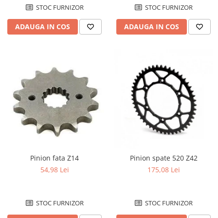
Carburator complet
STOC FURNIZOR
STOC FURNIZOR
Conector alimentare combustibil
ADAUGA IN COS
ADAUGA IN COS
Cui ponto
Flansa admisie
Furtun benzina
Jigler
Kit reparatie
Membrana carburator
Muzicuta
Plutitor
Pompa benzina
Rezervor / Buson rezervor
Robinet benzina
Pinion fata Z14
Pinion spate 520 Z42
Soc
54,98 Lei
175,08 Lei
Sonda benzina
Vacum benzina
STOC FURNIZOR
STOC FURNIZOR
Sistem lubrifiere motor