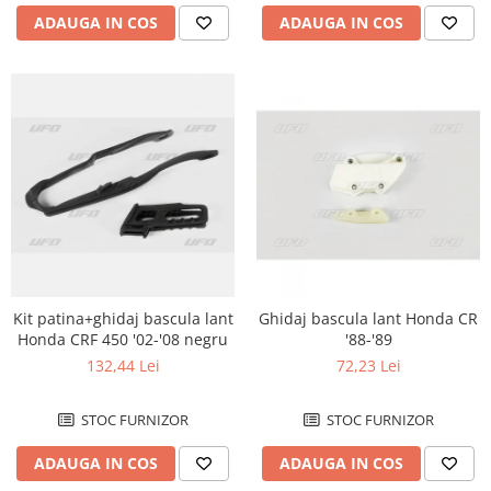
Carlige & Suporti
ADAUGA IN COS
ADAUGA IN COS
Remorci & Utile
Trolii & Suporti
Suporti ATV & UTV
Suporti telefon & Audio
EVACUARE
Evacuari universale
Evacuări Mivv
Evacuări G.P.R.
Evacuări Storm
Kit patina+ghidaj bascula lant
Ghidaj bascula lant Honda CR
Evacuari FMF
Honda CRF 450 '02-'08 negru
'88-'89
132,44 Lei
72,23 Lei
Evacuari HLP
Accesorii
STOC FURNIZOR
STOC FURNIZOR
Banda termica
ADAUGA IN COS
ADAUGA IN COS
Evacuare completa