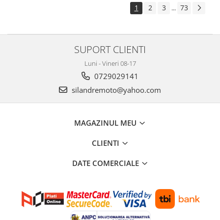
1
2
3
73
...
Ulei 2T
Ulei 4T
Ulei furca
SUPORT CLIENTI
Ulei transmisie
Luni - Vineri 08-17
FILTRE
0729029141
Filtre aer
silandremoto@yahoo.com
Filtre benzina
Filtre ulei
MAGAZINUL MEU
PIESE BARCA & KART
Piese barca
CLIENTI
Piese GoKart
DATE COMERCIALE
ANVELOPE & CAMERA
Accesorii
Anvelope ATV/UTV
Anvelope moto