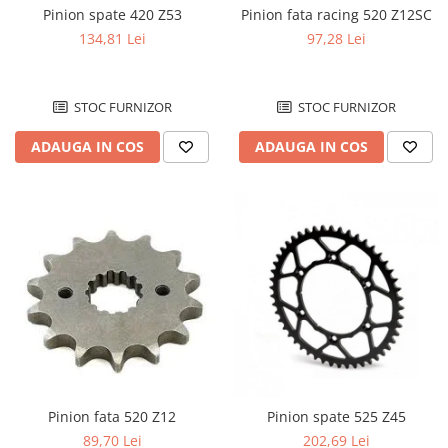
Pinion spate 420 Z53
Pinion fata racing 520 Z12SC
Pana
134,81 Lei
97,28 Lei
Rola bolt
Rulmenti ambielaj
Ambreaj
STOC FURNIZOR
STOC FURNIZOR
Ambreaj complet
ADAUGA IN COS
ADAUGA IN COS
Ambreaj plecare
Arcuri ambreiaj
Oala ambreiaj
Placi ambreaj
Capac aprindere / ambreaj
Distributie
Axa came
Cheie lant distributie
Intinzator lant
Lant distributie
Pinion fata 520 Z12
Pinion spate 525 Z45
Semeringuri supape
89,70 Lei
202,69 Lei