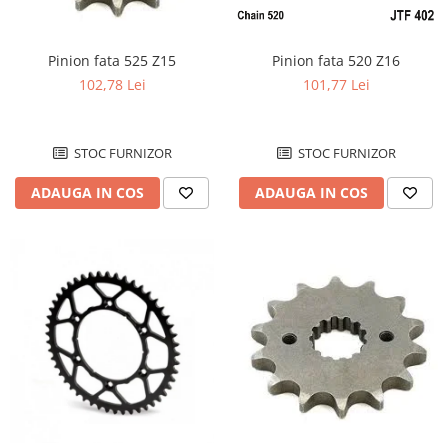
Pedale
Pedale pornire
Pinion fata 520 Z16
Pinion fata 525 Z15
Pedale schimbator
101,77 Lei
102,78 Lei
Plasticuri Enduro/Mx
Protectii cadru / motor
STOC FURNIZOR
STOC FURNIZOR
Protectii Polisport
Rezervor
ADAUGA IN COS
ADAUGA IN COS
Rulmenti ghidon
Kit rulmenti ghidon
Scarite
Suport/Suruburi/Piulite/Cleme
MOTOR
Ambielaj
Ambielaj standard / racing
Kit biela
Kit rulmenti ambielaj