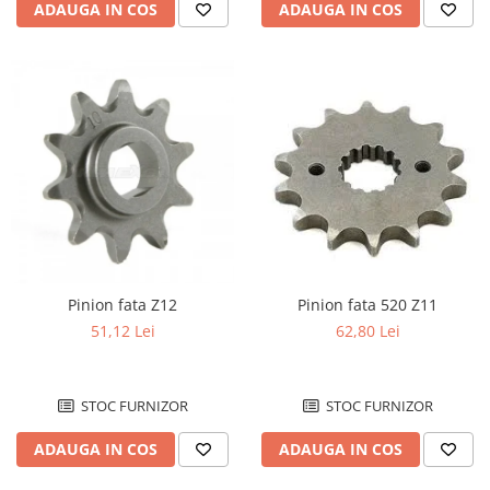
Buson
ADAUGA IN COS
ADAUGA IN COS
Pompa ulei
Sistem pornire
Capac pornire
Cuplaj rac
Rac pornire
Semiluna pornire
Sistem racire motor
Angrenaj pompa apa
Capac racire motor
Kit pompa apa
Pinion fata Z12
Pinion fata 520 Z11
Radiator
51,12 Lei
62,80 Lei
Semering pompa apa
Senzor
STOC FURNIZOR
STOC FURNIZOR
Suruburi si capace motor
ULEIURI & INTRETINERE
ADAUGA IN COS
ADAUGA IN COS
Intretinere