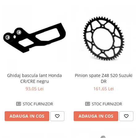
Filtru de fum
Galerie Evacuare
Garnituri toba
Kit tuning
Prindere
Protecții galerie
Silentiator / Dbkiller
SUSPENSIE CADRU
Ghidaj bascula lant Honda
Pinion spate Z48 520 Suzuki
Ghidoane & Control
CR/CRE negru
DR
Adaptoare
93,05 Lei
161,65 Lei
Ajutor acceleratie
STOC FURNIZOR
STOC FURNIZOR
Amortizor ghidon
Cabluri
ADAUGA IN COS
ADAUGA IN COS
Capete ghidon
Comanda acceleratie
Ghidoane