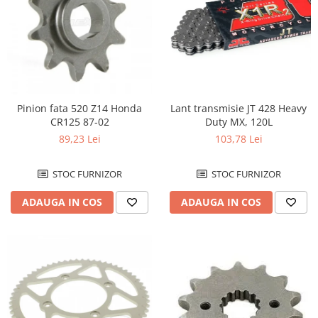
Sa
Scut Motor
Spatar
Suport numar
Roti & Accesorii
Lant transmisie JT 428 Heavy
Pinion fata 520 Z14 Honda
Accesorii
Duty MX, 120L
CR125 87-02
Ax roata Puig
103,78 Lei
89,23 Lei
Butuc roata
Jante
STOC FURNIZOR
STOC FURNIZOR
Piulita roata
ADAUGA IN COS
ADAUGA IN COS
Roti complete
Rulmenti roata
Spite
Suspensie
Aerisitoare telescoape
Amortizoare fata
Amortizoare spate