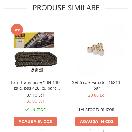
PRODUSE SIMILARE
Kit abtibilde
Rezervor / Buson rezervor
Protectie Rezervor
Robinet benzina
Accesorii puig
Soc
-8%
Bascula
Sonda benzina
Vacum benzina
Cricuri
Sistem lubrifiere motor
Directie
Buson
Bieleta
Pompa ulei
Pivoti
Sistem pornire
Set cap de bara
Capac pornire
Parbriz
Lant transmisie YBN 130
Set 6 role variator 16X13,
Cuplaj rac
zale, pas 428, culoare
5gr
Pedale
argintiu
Rac pornire
87,10 Lei
28,80 Lei
Pedale pornire
80,00 Lei
Semiluna pornire
Pedale schimbator
IN STOC
STOC FURNIZOR
Sistem racire motor
Plasticuri Enduro/Mx
Angrenaj pompa apa
ADAUGA IN COS
ADAUGA IN COS
Protectii cadru / motor
Capac racire motor