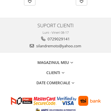
Protectii Polisport
Kit pompa apa
Rezervor
Radiator
Rulmenti ghidon
Semering pompa apa
Senzor
Kit rulmenti ghidon
SUPORT CLIENTI
Suruburi si capace motor
Scarite
Luni - Vineri 08-17
Suport/Suruburi/Piulite/Cleme
0729029141
silandremoto@yahoo.com
MAGAZINUL MEU
CLIENTI
DATE COMERCIALE