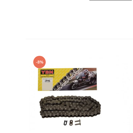
Imbracaminte Casual
Borsete
Cadou personalizat
Curele
Haine
Ochelari de soare
Sepci
Vesta
-8%
Echipament Dama
Camasi dama
Geci dama
Incaltaminte dama
Manusi dama
Pantaloni dama
Intercom
TRANSPORT & DEPOZITARE
Genti & Bagaje