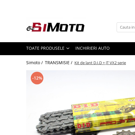
Toate Produsele
MOTOCICLETE & ATV
ECHIPAMENTE
Echipament Strada
TOATE PRODUSELE
INCHIRIERI AUTO
Casti
Simoto /
TRANSMISIE /
Kit de lant D.I.D + JT VX2 serie
Camasi
Cizme & Ghete
-12%
Geci
Manusi
Ochelari
Pantaloni
Veste
Echipament Cross & ATV
Casti