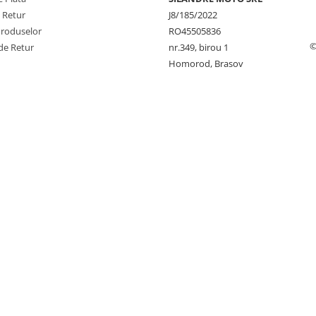
e Retur
J8/185/2022
Produselor
RO45505836
©
de Retur
nr.349, birou 1
Homorod, Brasov