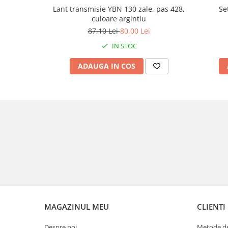
Lant transmisie YBN 130 zale, pas 428,
Se
Borsete
culoare argintiu
Geanta furca
87,10 Lei
80,00 Lei
Geanta ghidon
IN STOC
Geanta rezervor
ADAUGA IN COS
Geanta spate
Genti laterale
Genti picior
Top case
Accesorii
Top case
Cutii / Genti SHAD
Accesorii cutii Shad
Cutii aluminiu Shad
Cutii capace colorate
Cutii laterale Shad
MAGAZINUL MEU
CLIENTI
Genti rezervor Shad
Despre noi
Metode de