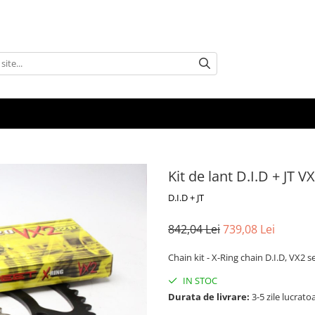
Kit de lant D.I.D + JT VX
D.I.D + JT
842,04 Lei
739,08 Lei
Chain kit - X-Ring chain D.I.D, VX2 s
IN STOC
Durata de livrare:
3-5 zile lucrato