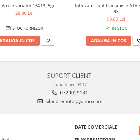
t 6 role variator 16X13, 5gr
Intinzator lant transmisie ATV
9E
28,80 Lei
98,80 Lei
STOC FURNIZOR
IN STOC
ADAUGA IN COS
ADAUGA IN COS
SUPORT CLIENTI
Luni - Vineri 08-17
0729029141
silandremoto@yahoo.com
DATE COMERCIALE
 Plata
SILANDRE MOTO SRL