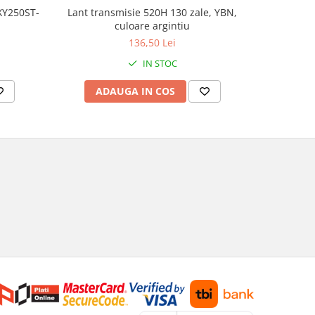
Lant transmisie 520H 130 zale, YBN,
 XY250ST-
Genti lat
culoare argintiu
136,50 Lei
IN STOC
ADAUGA IN COS
AD