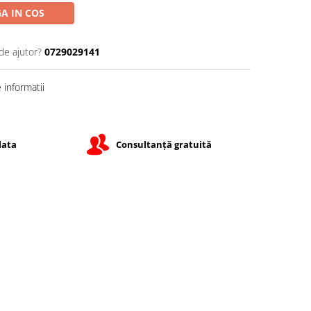
A IN COS
de ajutor?
0729029141
informatii
lata
Consultanță gratuită