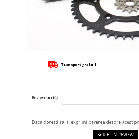
Cizme
Geci
Manusi
Ochelari
Pantaloni
Tricou/Pantaloni termici
Tricouri
Echipament Impermeabil
Transport gratuit
Accesorii echipamente
Protectii Corp
Brauri
Cagule
Review-uri
(0)
Protectii Coloana
Protectii Corp
Protectii Gat
Daca doresti sa iti exprimi parerea despre acest 
Protectii Maini
SCRIE UN REVIEW
Protectii Picioare