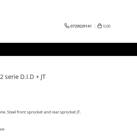
0729029141
0,00
2 serie D.I.D + JT
erie. Steel front sprocket and rear sprocket JT.
are