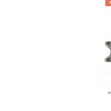
Banda termica
Evacuare completa
Filtru de fum
Galerie Evacuare
Garnituri toba
Kit tuning
Prindere
Protecții galerie
Silentiator / Dbkiller
SUSPENSIE CADRU
Ghidoane & Control
Adaptoare
Ajutor acceleratie
P
Amortizor ghidon
Cabluri
Capete ghidon