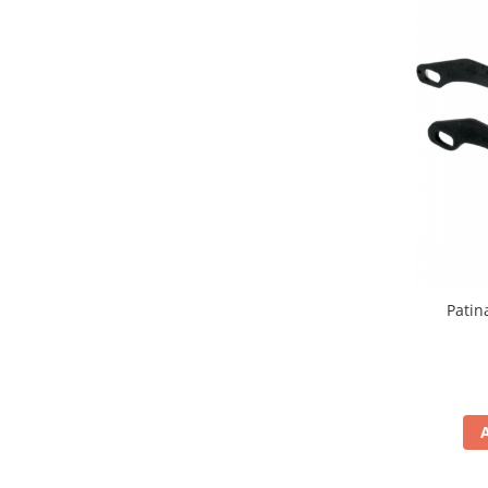
Genti & Bagaje
Borsete
Geanta furca
Geanta ghidon
Geanta rezervor
Geanta spate
Genti laterale
Genti picior
Top case
Accesorii
Patin
Top case
Cutii / Genti SHAD
Accesorii cutii Shad
Cutii aluminiu Shad
Cutii ATV Shad
Cutii capace colorate