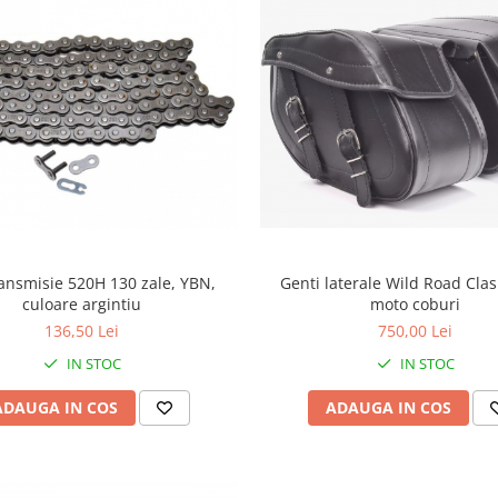
ransmisie 520H 130 zale, YBN,
Genti laterale Wild Road Clas
culoare argintiu
moto coburi
136,50 Lei
750,00 Lei
IN STOC
IN STOC
ADAUGA IN COS
ADAUGA IN COS