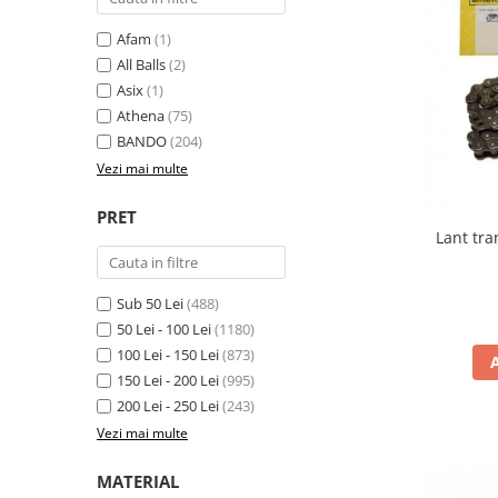
Cizme
Geci
Afam
(1)
All Balls
(2)
Manusi
Asix
(1)
Ochelari
Athena
(75)
Pantaloni
BANDO
(204)
Tricou/Pantaloni termici
Vezi mai multe
Tricouri
Veste airbag
PRET
Lant tra
Echipament Impermeabil
Accesorii echipamente
Sub 50 Lei
(488)
Protectii Corp
50 Lei - 100 Lei
(1180)
Brauri
100 Lei - 150 Lei
(873)
Cagule
150 Lei - 200 Lei
(995)
Protectii Coloana
200 Lei - 250 Lei
(243)
Protectii Corp
Vezi mai multe
Protectii Gat
MATERIAL
Protectii Maini