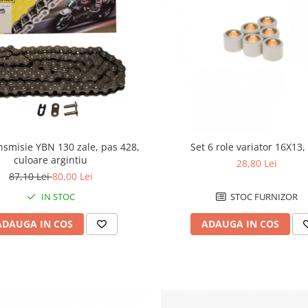
nsmisie YBN 130 zale, pas 428,
Set 6 role variator 16X13,
culoare argintiu
28,80 Lei
87,10 Lei
80,00 Lei
IN STOC
STOC FURNIZOR
ADAUGA IN COS
ADAUGA IN COS