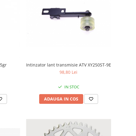
 5gr
Intinzator lant transmisie ATV XY250ST-9E
98,80 Lei
IN STOC
ADAUGA IN COS