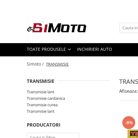
Toate Produsele
MOTOCICLETE & ATV
ECHIPAMENTE
Echipament Strada
TOATE PRODUSELE
INCHIRIERI AUTO
Casti
Simoto /
TRANSMISIE
Camasi
Cizme & Ghete
TRANS
TRANSMISIE
Geci
Manusi
Afiseaza:
Transmisie lant
Transmisie cardanica
Ochelari
Transmisie curea
Pantaloni
Transmisie lant
Veste
-8%
Echipament Cross & ATV
PRODUCATORI
Casti