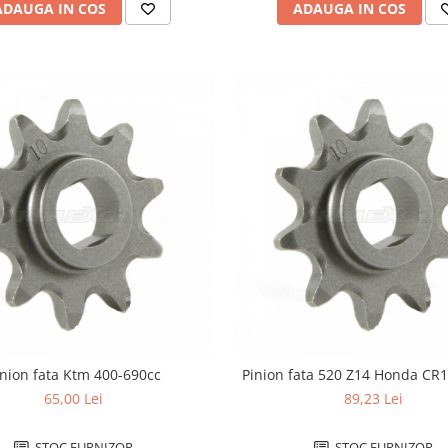
ADAUGA IN COS
ADAUGA IN COS
inion fata Ktm 400-690cc
Pinion fata 520 Z14 Honda CR
65,00 Lei
89,23 Lei
STOC FURNIZOR
STOC FURNIZOR