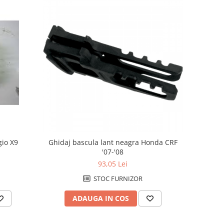
gio X9
Ghidaj bascula lant neagra Honda CRF
'07-'08
93,05 Lei
STOC FURNIZOR
ADAUGA IN COS