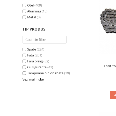
Protectii Picioare
Otel
(409)
Imbracaminte Casual
Aluminiu
(15)
Metal
(3)
Borsete
Cadou personalizat
TIP PRODUS
Curele
Haine
Ochelari de soare
Spate
(224)
Sepci
Fata
(201)
Vesta
Fara oring
(82)
Lant t
Echipament Dama
Cu siguranta
(41)
Tampoane pinion roata
(29)
Camasi dama
Vezi mai multe
Geci dama
Incaltaminte dama
Manusi dama
Pantaloni dama
Intercom
TRANSPORT & DEPOZITARE