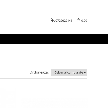
0729029141
0,00
Ordoneaza: