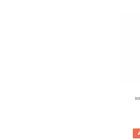
Cutii laterale Shad
Genti rezervor Shad
Genti soft Shad
Genti TERRA Shad
Kituri complete TERRA Shad
Kituri de prindere Shad
Top Case Shad
Rucsacuri & Genti
Genti
Rucsac
Suporti prindere cutii/genti
Cutii / Genti
In
Antifurt
Chingi / Plase bagaj
Lama zapada
Prelata moto/atv/snow