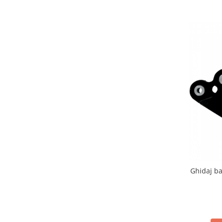
Remorci & Trolii
Accesorii
Carlige & Suporti
Remorci & Utile
Trolii & Suporti
Suporti ATV & UTV
Suporti telefon & Audio
EVACUARE
Evacuari universale
Evacuări Mivv
Evacuări G.P.R.
Evacuări Storm
Ghidaj b
Evacuari FMF
Evacuari HLP
Accesorii