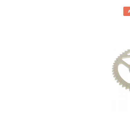
Comanda acceleratie
Ghidoane
Inaltatore ghidon
Manete
Mansoane
Oglinzi
Protectii Ghidon
Protectii maini / Kit-uri
Cadru
Accesorii
Aripa Fata
Aripa spate
Capac filtru aer
Carene
Kit plasticuri
Laterale radiator
Laterale spate