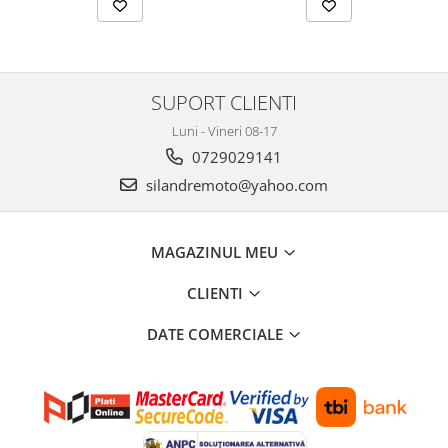
Kit pompa apa
Protectii Polisport
Radiator
Rezervor
Semering pompa apa
Rulmenti ghidon
Senzor
SUPORT CLIENTI
Suruburi si capace motor
Kit rulmenti ghidon
Luni - Vineri 08-17
Scarite
0729029141
Suport pasager PUIG
silandremoto@yahoo.com
Suport/Suruburi/Piulite/Cleme
MAGAZINUL MEU
CLIENTI
DATE COMERCIALE