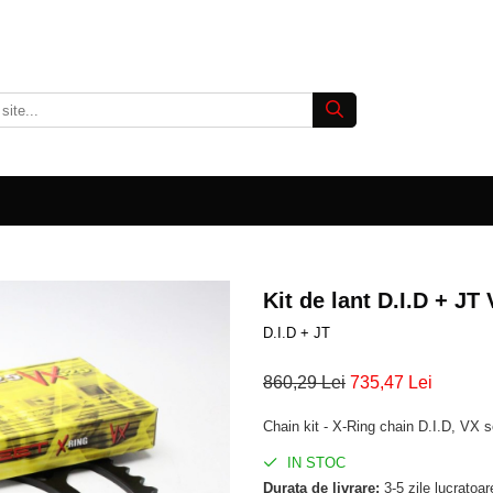
Kit de lant D.I.D + JT 
D.I.D + JT
860,29 Lei
735,47 Lei
Chain kit - X-Ring chain D.I.D, VX s
IN STOC
Durata de livrare:
3-5 zile lucratoar