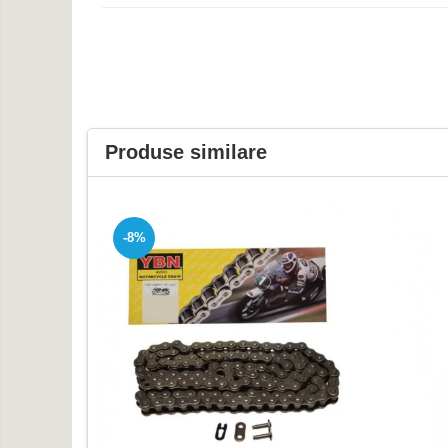
Protectii Picioare
Imbracaminte Casual
Borsete
Cadou personalizat
Curele
Produse similare
Haine
Ochelari de soare
Sepci
Vesta
-8%
Echipament Dama
Camasi dama
Geci dama
Incaltaminte dama
Manusi dama
Pantaloni dama
Intercom