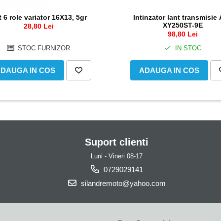
Intinzator lant transmisie
 6 role variator 16X13, 5gr
XY250ST-9E
28,80 Lei
98,80 Lei
IN STOC
STOC FURNIZOR
ADAUGA IN COS
DAUGA IN COS
Suport clienti
Luni - Vineri 08-17
0729029141
silandremoto@yahoo.com