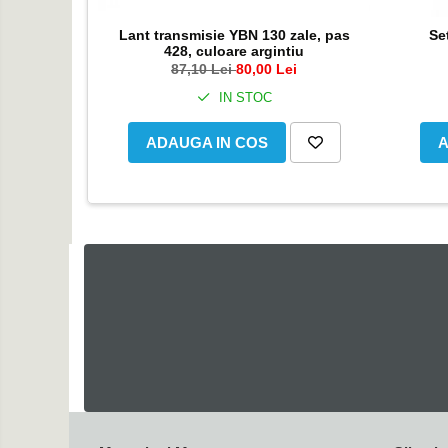
Genti & Bagaje
Lant transmisie YBN 130 zale, pas
Set
Borsete
428, culoare argintiu
Geanta furca
87,10 Lei
80,00 Lei
Geanta ghidon
IN STOC
Geanta rezervor
ADAUGA IN COS
A
Geanta spate
Genti laterale
Genti picior
Top case
Accesorii
Top case
Cutii / Genti SHAD
Accesorii cutii Shad
Cutii aluminiu Shad
Cutii capace colorate
Cutii laterale Shad