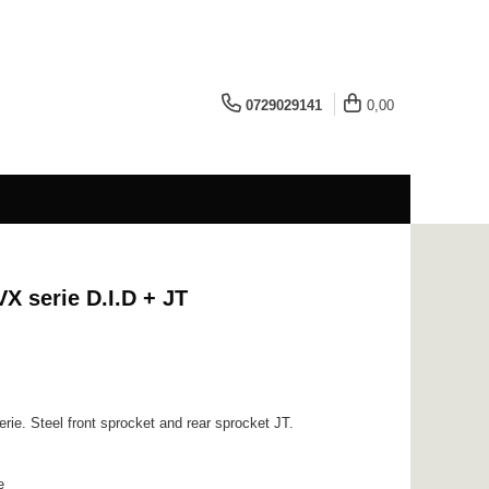
0729029141
0,00
VX serie D.I.D + JT
erie. Steel front sprocket and rear sprocket JT.
e