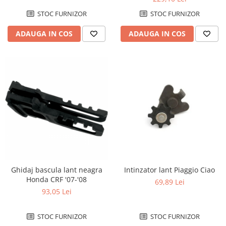
Kit pompa apa
STOC FURNIZOR
STOC FURNIZOR
Protectii Polisport
Radiator
Rezervor
Semering pompa apa
ADAUGA IN COS
ADAUGA IN COS
Rulmenti ghidon
Senzor
Suruburi si capace motor
Kit rulmenti ghidon
Scarite
Suport pasager PUIG
Suport/Suruburi/Piulite/Cleme
Intinzator lant Piaggio Ciao
Ghidaj bascula lant neagra
Honda CRF '07-'08
69,89 Lei
93,05 Lei
STOC FURNIZOR
STOC FURNIZOR