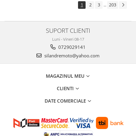
1
2
3
203
...
SUPORT CLIENTI
Luni - Vineri 08-17
0729029141
silandremoto@yahoo.com
MAGAZINUL MEU
CLIENTI
DATE COMERCIALE