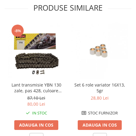
PRODUSE SIMILARE
Kit abtibilde
Rezervor / Buson rezervor
Protectie Rezervor
Robinet benzina
Accesorii puig
Soc
-8%
Bascula
Sonda benzina
Vacum benzina
Cricuri
Sistem lubrifiere motor
Directie
Buson
Bieleta
Pompa ulei
Pivoti
Sistem pornire
Set cap de bara
Capac pornire
Parbriz
Lant transmisie YBN 130
Set 6 role variator 16X13,
Cuplaj rac
zale, pas 428, culoare
5gr
Pedale
argintiu
Rac pornire
87,10 Lei
28,80 Lei
Pedale pornire
80,00 Lei
Semiluna pornire
Pedale schimbator
IN STOC
STOC FURNIZOR
Sistem racire motor
Plasticuri Enduro/Mx
Angrenaj pompa apa
ADAUGA IN COS
ADAUGA IN COS
Protectii cadru / motor
Capac racire motor