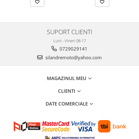
Protectii Polisport
Kit pompa apa
Rezervor
Radiator
Rulmenti ghidon
Semering pompa apa
Senzor
Kit rulmenti ghidon
SUPORT CLIENTI
Suruburi si capace motor
Scarite
Luni - Vineri 08-17
Suport/Suruburi/Piulite/Cleme
0729029141
silandremoto@yahoo.com
MAGAZINUL MEU
CLIENTI
DATE COMERCIALE